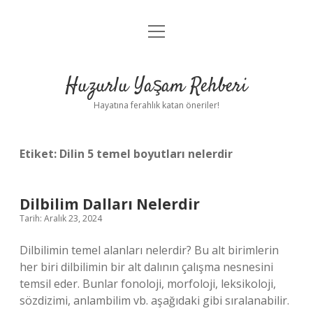
menüyü
Anasayfa
aç
Gizlilik Politikası
Huzurlu Yaşam Rehberi
Yasal Uyarı
Hayatına ferahlık katan öneriler!
Hakkımızda
Etiket:
Dilin 5 temel boyutları nelerdir
Dilbilim Dalları Nelerdir
Tarih: Aralık 23, 2024
Dilbilimin temel alanları nelerdir? Bu alt birimlerin
her biri dilbilimin bir alt dalının çalışma nesnesini
temsil eder. Bunlar fonoloji, morfoloji, leksikoloji,
sözdizimi, anlambilim vb. aşağıdaki gibi sıralanabilir.