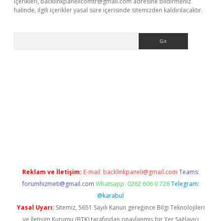
içerikleri,
backlinkpanelicomtr@gmail.com
adresine bildirmeniz
halinde, ilgili içerikler yasal süre içerisinde sitemizden kaldırılacaktır.
Arama
.org
Reklam ve İletişim:
E-mail:
backlinkpaneli@gmail.com
Teams:
forumhizmeti@gmail.com
Whatsapp: 0262 606 0 726
Telegram:
@karabul
Yasal Uyarı:
Sitemiz, 5651 Sayılı Kanun gereğince Bilgi Teknolojileri
ve İletişim Kurumu (BTK) tarafından onaylanmış bir Yer Sağlayıcı