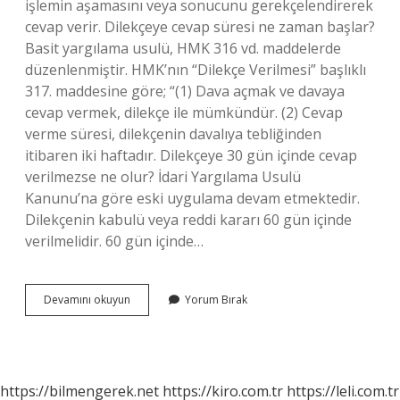
işlemin aşamasını veya sonucunu gerekçelendirerek
cevap verir. Dilekçeye cevap süresi ne zaman başlar?
Basit yargılama usulü, HMK 316 vd. maddelerde
düzenlenmiştir. HMK’nın “Dilekçe Verilmesi” başlıklı
317. maddesine göre; “(1) Dava açmak ve davaya
cevap vermek, dilekçe ile mümkündür. (2) Cevap
verme süresi, dilekçenin davalıya tebliğinden
itibaren iki haftadır. Dilekçeye 30 gün içinde cevap
verilmezse ne olur? İdari Yargılama Usulü
Kanunu’na göre eski uygulama devam etmektedir.
Dilekçenin kabulü veya reddi kararı 60 gün içinde
verilmelidir. 60 gün içinde…
Bir
Devamını okuyun
Yorum Bırak
Dilekçeye
Kaç
Gün
Içinde
Cevap
https://bilmengerek.net
https://kiro.com.tr
https://leli.com.tr
Verilir