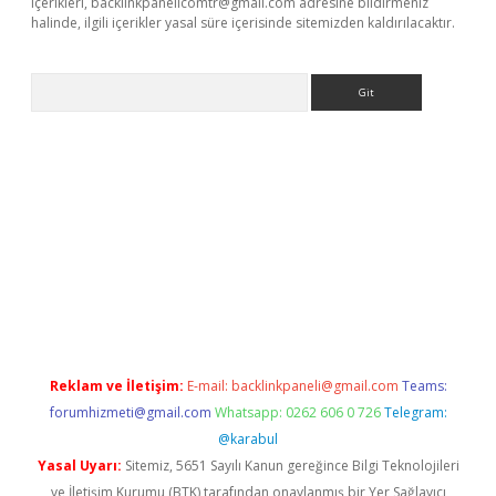
içerikleri,
backlinkpanelicomtr@gmail.com
adresine bildirmeniz
halinde, ilgili içerikler yasal süre içerisinde sitemizden kaldırılacaktır.
Arama
bet resmi sitesi
tulipbetgiris.org
Reklam ve İletişim:
E-mail:
backlinkpaneli@gmail.com
Teams:
forumhizmeti@gmail.com
Whatsapp: 0262 606 0 726
Telegram:
@karabul
Yasal Uyarı:
Sitemiz, 5651 Sayılı Kanun gereğince Bilgi Teknolojileri
ve İletişim Kurumu (BTK) tarafından onaylanmış bir Yer Sağlayıcı