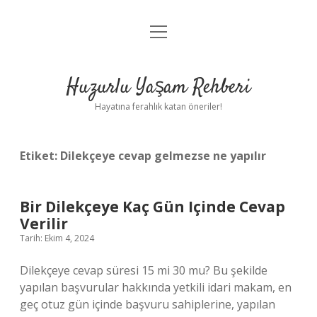
menüyü
Anasayfa
aç
Gizlilik Politikası
Huzurlu Yaşam Rehberi
Yasal Uyarı
Hayatına ferahlık katan öneriler!
Hakkımızda
Etiket:
Dilekçeye cevap gelmezse ne yapılır
Bir Dilekçeye Kaç Gün Içinde Cevap
Verilir
Tarih: Ekim 4, 2024
Dilekçeye cevap süresi 15 mi 30 mu? Bu şekilde
yapılan başvurular hakkında yetkili idari makam, en
geç otuz gün içinde başvuru sahiplerine, yapılan