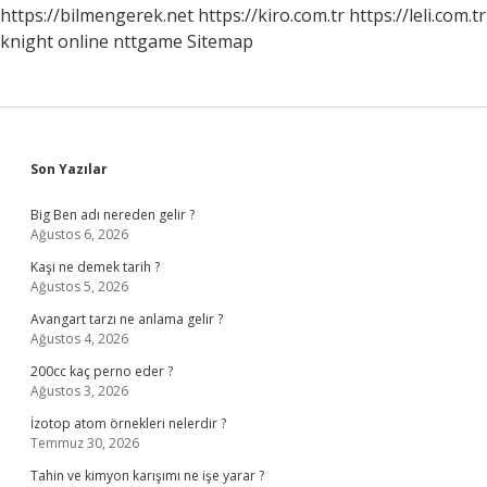
Cevap
https://bilmengerek.net
https://kiro.com.tr
https://leli.com.tr
Verilir
knight online
nttgame
Sitemap
Sidebar
Son Yazılar
Big Ben adı nereden gelir ?
Ağustos 6, 2026
Kaşi ne demek tarih ?
Ağustos 5, 2026
Avangart tarzı ne anlama gelir ?
Ağustos 4, 2026
200cc kaç perno eder ?
Ağustos 3, 2026
İzotop atom örnekleri nelerdir ?
Temmuz 30, 2026
Tahin ve kimyon karışımı ne işe yarar ?