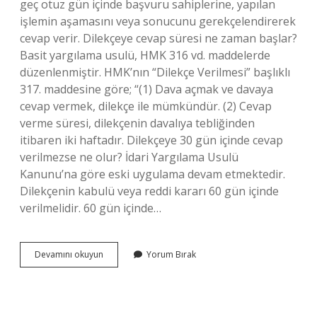
geç otuz gün içinde başvuru sahiplerine, yapılan
işlemin aşamasını veya sonucunu gerekçelendirerek
cevap verir. Dilekçeye cevap süresi ne zaman başlar?
Basit yargılama usulü, HMK 316 vd. maddelerde
düzenlenmiştir. HMK’nın “Dilekçe Verilmesi” başlıklı
317. maddesine göre; “(1) Dava açmak ve davaya
cevap vermek, dilekçe ile mümkündür. (2) Cevap
verme süresi, dilekçenin davalıya tebliğinden
itibaren iki haftadır. Dilekçeye 30 gün içinde cevap
verilmezse ne olur? İdari Yargılama Usulü
Kanunu’na göre eski uygulama devam etmektedir.
Dilekçenin kabulü veya reddi kararı 60 gün içinde
verilmelidir. 60 gün içinde…
Bir
Devamını okuyun
Yorum Bırak
Dilekçeye
Kaç
Gün
Içinde