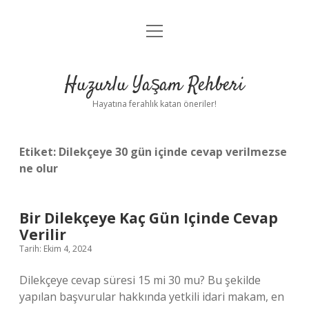
menüyü
Anasayfa
aç
Gizlilik Politikası
Huzurlu Yaşam Rehberi
Yasal Uyarı
Hayatına ferahlık katan öneriler!
Hakkımızda
Etiket:
Dilekçeye 30 gün içinde cevap verilmezse
ne olur
Bir Dilekçeye Kaç Gün Içinde Cevap
Verilir
Tarih: Ekim 4, 2024
Dilekçeye cevap süresi 15 mi 30 mu? Bu şekilde
yapılan başvurular hakkında yetkili idari makam, en