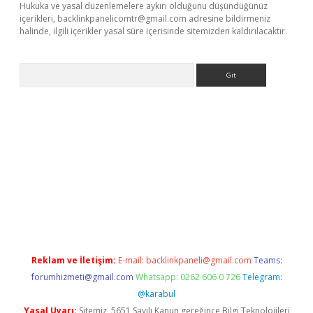
Hukuka ve yasal düzenlemelere aykırı olduğunu düşündüğünüz
içerikleri,
backlinkpanelicomtr@gmail.com
adresine bildirmeniz
halinde, ilgili içerikler yasal süre içerisinde sitemizden kaldırılacaktır.
Arama
erabet resmi sitesi
tulipbetgiris.org
Reklam ve İletişim:
E-mail:
backlinkpaneli@gmail.com
Teams:
forumhizmeti@gmail.com
Whatsapp: 0262 606 0 726
Telegram:
@karabul
Yasal Uyarı:
Sitemiz, 5651 Sayılı Kanun gereğince Bilgi Teknolojileri