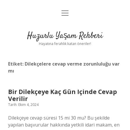
menüyü
Anasayfa
aç
Gizlilik Politikası
Huzurlu Yaşam Rehberi
Yasal Uyarı
Hayatına ferahlık katan öneriler!
Hakkımızda
Etiket:
Dilekçelere cevap verme zorunluluğu var
mı
Bir Dilekçeye Kaç Gün Içinde Cevap
Verilir
Tarih: Ekim 4, 2024
Dilekçeye cevap süresi 15 mi 30 mu? Bu şekilde
yapılan başvurular hakkında yetkili idari makam, en