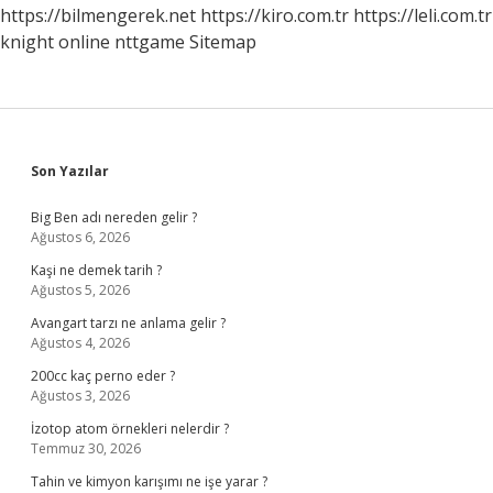
Cevap
https://bilmengerek.net
https://kiro.com.tr
https://leli.com.tr
Verilir
knight online
nttgame
Sitemap
Sidebar
Son Yazılar
Big Ben adı nereden gelir ?
Ağustos 6, 2026
Kaşi ne demek tarih ?
Ağustos 5, 2026
Avangart tarzı ne anlama gelir ?
Ağustos 4, 2026
200cc kaç perno eder ?
Ağustos 3, 2026
İzotop atom örnekleri nelerdir ?
Temmuz 30, 2026
Tahin ve kimyon karışımı ne işe yarar ?