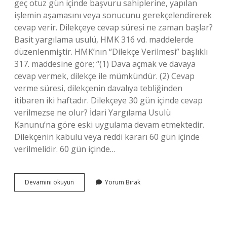
geç otuz gün içinde başvuru sahiplerine, yapılan
işlemin aşamasını veya sonucunu gerekçelendirerek
cevap verir. Dilekçeye cevap süresi ne zaman başlar?
Basit yargılama usulü, HMK 316 vd. maddelerde
düzenlenmiştir. HMK’nın “Dilekçe Verilmesi” başlıklı
317. maddesine göre; “(1) Dava açmak ve davaya
cevap vermek, dilekçe ile mümkündür. (2) Cevap
verme süresi, dilekçenin davalıya tebliğinden
itibaren iki haftadır. Dilekçeye 30 gün içinde cevap
verilmezse ne olur? İdari Yargılama Usulü
Kanunu’na göre eski uygulama devam etmektedir.
Dilekçenin kabulü veya reddi kararı 60 gün içinde
verilmelidir. 60 gün içinde…
Bir
Devamını okuyun
Yorum Bırak
Dilekçeye
Kaç
Gün
Içinde