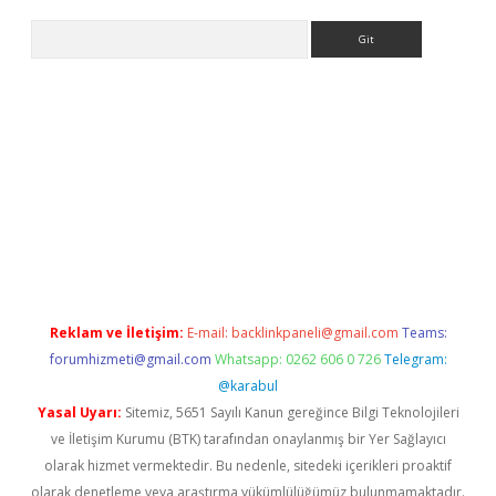
Arama
bet resmi sitesi
tulipbetgiris.org
Reklam ve İletişim:
E-mail:
backlinkpaneli@gmail.com
Teams:
forumhizmeti@gmail.com
Whatsapp: 0262 606 0 726
Telegram:
@karabul
Yasal Uyarı:
Sitemiz, 5651 Sayılı Kanun gereğince Bilgi Teknolojileri
ve İletişim Kurumu (BTK) tarafından onaylanmış bir Yer Sağlayıcı
olarak hizmet vermektedir. Bu nedenle, sitedeki içerikleri proaktif
olarak denetleme veya araştırma yükümlülüğümüz bulunmamaktadır.