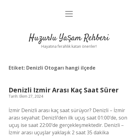
menüyü
Anasayfa
aç
Gizlilik Politikası
Huzurlu Yaşam Rehberi
Yasal Uyarı
Hayatına ferahlık katan öneriler!
Hakkımızda
Etiket:
Denizli Otogarı hangi ilçede
Denizli Izmir Arası Kaç Saat Sürer
Tarih: Ekim 27, 2024
İzmir Denizli arası kaç saat sürüyor? Denizli – İzmir
arası seyahat: Denizli’den ilk uçuş saat 01:00’de, son
uçuş ise saat 22:00’de gerçekleşmektedir. Denizli –
İzmir arası uçuşlar yaklaşık 2 saat 35 dakika