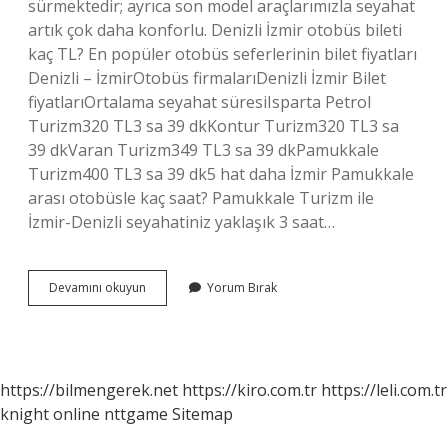
sürmektedir; ayrıca son model araçlarımızla seyahat
artık çok daha konforlu. Denizli İzmir otobüs bileti
kaç TL? En popüler otobüs seferlerinin bilet fiyatları
Denizli – İzmirOtobüs firmalarıDenizli İzmir Bilet
fiyatlarıOrtalama seyahat süresiIsparta Petrol
Turizm320 TL3 sa 39 dkKontur Turizm320 TL3 sa
39 dkVaran Turizm349 TL3 sa 39 dkPamukkale
Turizm400 TL3 sa 39 dk5 hat daha İzmir Pamukkale
arası otobüsle kaç saat? Pamukkale Turizm ile
İzmir-Denizli seyahatiniz yaklaşık 3 saat…
Denizli
Devamını okuyun
Yorum Bırak
Izmir
Arası
Kaç
Saat
Sürer
https://bilmengerek.net
https://kiro.com.tr
https://leli.com.tr
knight online
nttgame
Sitemap