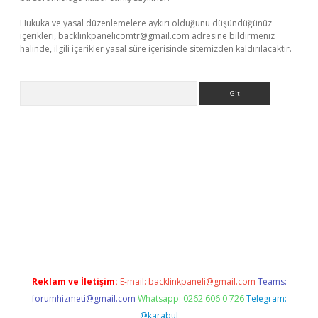
Hukuka ve yasal düzenlemelere aykırı olduğunu düşündüğünüz
içerikleri,
backlinkpanelicomtr@gmail.com
adresine bildirmeniz
halinde, ilgili içerikler yasal süre içerisinde sitemizden kaldırılacaktır.
Arama
bet resmi sitesi
tulipbetgiris.org
Reklam ve İletişim:
E-mail:
backlinkpaneli@gmail.com
Teams:
forumhizmeti@gmail.com
Whatsapp: 0262 606 0 726
Telegram:
@karabul