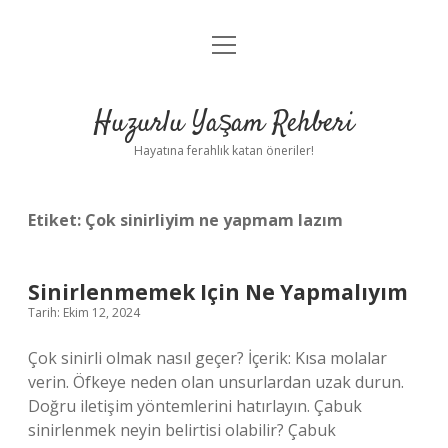
menüyü
Anasayfa
aç
Gizlilik Politikası
Huzurlu Yaşam Rehberi
Yasal Uyarı
Hayatına ferahlık katan öneriler!
Hakkımızda
Etiket:
Çok sinirliyim ne yapmam lazım
Sinirlenmemek Için Ne Yapmalıyım
Tarih: Ekim 12, 2024
Çok sinirli olmak nasıl geçer? İçerik: Kısa molalar
verin. Öfkeye neden olan unsurlardan uzak durun.
Doğru iletişim yöntemlerini hatırlayın. Çabuk
sinirlenmek neyin belirtisi olabilir? Çabuk