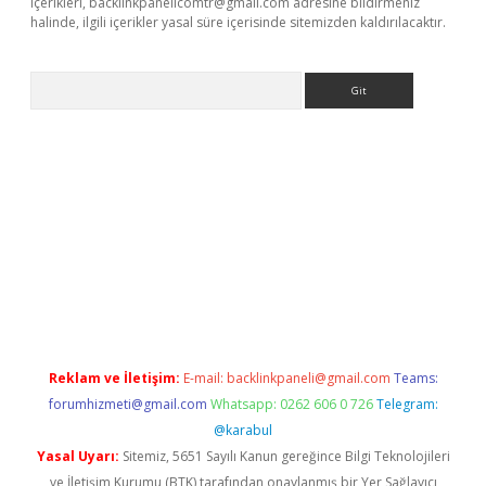
içerikleri,
backlinkpanelicomtr@gmail.com
adresine bildirmeniz
halinde, ilgili içerikler yasal süre içerisinde sitemizden kaldırılacaktır.
Arama
bet resmi sitesi
tulipbetgiris.org
Reklam ve İletişim:
E-mail:
backlinkpaneli@gmail.com
Teams:
forumhizmeti@gmail.com
Whatsapp: 0262 606 0 726
Telegram:
@karabul
Yasal Uyarı:
Sitemiz, 5651 Sayılı Kanun gereğince Bilgi Teknolojileri
ve İletişim Kurumu (BTK) tarafından onaylanmış bir Yer Sağlayıcı