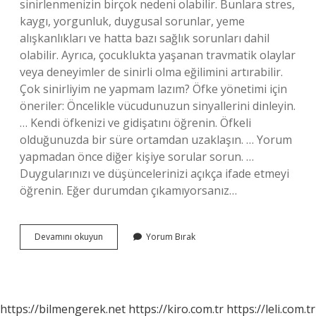
sinirlenmenizin birçok nedeni olabilir. Bunlara stres,
kaygı, yorgunluk, duygusal sorunlar, yeme
alışkanlıkları ve hatta bazı sağlık sorunları dahil
olabilir. Ayrıca, çocuklukta yaşanan travmatik olaylar
veya deneyimler de sinirli olma eğilimini artırabilir.
Çok sinirliyim ne yapmam lazım? Öfke yönetimi için
öneriler: Öncelikle vücudunuzun sinyallerini dinleyin.
… Kendi öfkenizi ve gidişatını öğrenin. Öfkeli
olduğunuzda bir süre ortamdan uzaklaşın. … Yorum
yapmadan önce diğer kişiye sorular sorun. …
Duygularınızı ve düşüncelerinizi açıkça ifade etmeyi
öğrenin. Eğer durumdan çıkamıyorsanız…
Sinirlenmemek
Devamını okuyun
Yorum Bırak
Için
Ne
Yapmalıyım
https://bilmengerek.net
https://kiro.com.tr
https://leli.com.tr