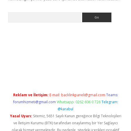
Arama
abet resmi sitesi
tulipbetgiris.org
Reklam ve İletişim:
E-mail:
backlinkpaneli@gmail.com
Teams:
forumhizmeti@gmail.com
Whatsapp: 0262 606 0 726
Telegram:
@karabul
Yasal Uyarı:
Sitemiz, 5651 Sayılı Kanun gereğince Bilgi Teknolojileri
ve İletişim Kurumu (BTK) tarafından onaylanmış bir Yer Sağlayıcı
olarak hizmet vermektedir. Bu nedenle, sitedeki içerikleri proaktif