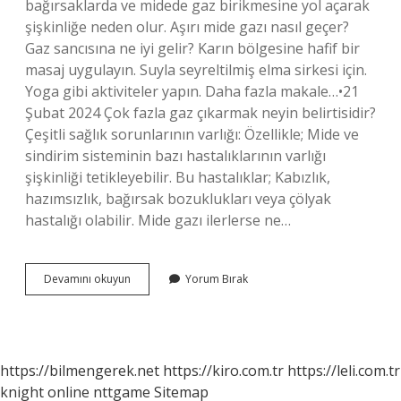
bağırsaklarda ve midede gaz birikmesine yol açarak
şişkinliğe neden olur. Aşırı mide gazı nasıl geçer?
Gaz sancısına ne iyi gelir? Karın bölgesine hafif bir
masaj uygulayın. Suyla seyreltilmiş elma sirkesi için.
Yoga gibi aktiviteler yapın. Daha fazla makale…•21
Şubat 2024 Çok fazla gaz çıkarmak neyin belirtisidir?
Çeşitli sağlık sorunlarının varlığı: Özellikle; Mide ve
sindirim sisteminin bazı hastalıklarının varlığı
şişkinliği tetikleyebilir. Bu hastalıklar; Kabızlık,
hazımsızlık, bağırsak bozuklukları veya çölyak
hastalığı olabilir. Mide gazı ilerlerse ne…
Aşırı
Devamını okuyun
Yorum Bırak
Mide
Gazı
Neden
Olur
https://bilmengerek.net
https://kiro.com.tr
https://leli.com.tr
knight online
nttgame
Sitemap