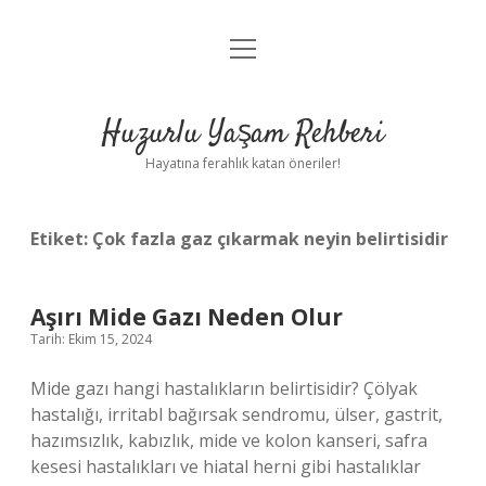
menüyü
Anasayfa
aç
Gizlilik Politikası
Huzurlu Yaşam Rehberi
Yasal Uyarı
Hayatına ferahlık katan öneriler!
Hakkımızda
Etiket:
Çok fazla gaz çıkarmak neyin belirtisidir
Aşırı Mide Gazı Neden Olur
Tarih: Ekim 15, 2024
Mide gazı hangi hastalıkların belirtisidir? Çölyak
hastalığı, irritabl bağırsak sendromu, ülser, gastrit,
hazımsızlık, kabızlık, mide ve kolon kanseri, safra
kesesi hastalıkları ve hiatal herni gibi hastalıklar