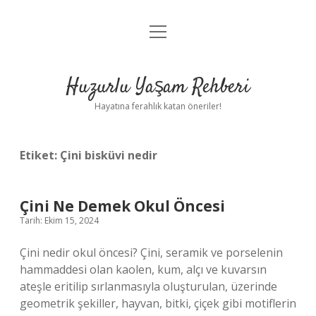
menüyü
Anasayfa
aç
Gizlilik Politikası
Huzurlu Yaşam Rehberi
Yasal Uyarı
Hayatına ferahlık katan öneriler!
Hakkımızda
Etiket:
Çini bisküvi nedir
Çini Ne Demek Okul Öncesi
Tarih: Ekim 15, 2024
Çini nedir okul öncesi? Çini, seramik ve porselenin
hammaddesi olan kaolen, kum, alçı ve kuvarsın
ateşle eritilip sırlanmasıyla oluşturulan, üzerinde
geometrik şekiller, hayvan, bitki, çiçek gibi motiflerin