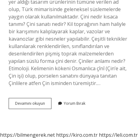
yer aldığı tasarım ürünlerinin tümüne verilen ad
olup, Türk mimarisinde geleneksel süslemelerde
yaygın olarak kullanılmaktadır. Çini nedir kısaca
tanımı? Çini sanatı nedir? Kil toprağının ham haliyle
bir karışımını kalıplayarak kaplar, vazolar ve
kavanozlar gibi nesneler yapılabilir. Çeşitli teknikler
kullanılarak renklendirilen, sınıflandırılan ve
desenlendirilen pişmiş toprak malzemelerden
yapılan süslü forma çini denir. Çiniler anlamı nedir?
Etimoloji. Kelimenin kökeni Osmanlıca çînî (Çin’e ait,
Çin işi) olup, porselen sanatını dünyaya tanıtan
Çinlilere atfen Çin isminden türemiştir.…
Çini
Devamını okuyun
Yorum Bırak
Ne
Demek
Okul
Öncesi
https://bilmengerek.net
https://kiro.com.tr
https://leli.com.tr