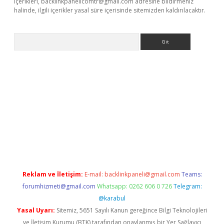
içerikleri,
backlinkpanelicomtr@gmail.com
adresine bildirmeniz
halinde, ilgili içerikler yasal süre içerisinde sitemizden kaldırılacaktır.
Arama
bet resmi sitesi
tulipbetgiris.org
Reklam ve İletişim:
E-mail:
backlinkpaneli@gmail.com
Teams:
forumhizmeti@gmail.com
Whatsapp: 0262 606 0 726
Telegram:
@karabul
Yasal Uyarı:
Sitemiz, 5651 Sayılı Kanun gereğince Bilgi Teknolojileri
ve İletişim Kurumu (BTK) tarafından onaylanmış bir Yer Sağlayıcı