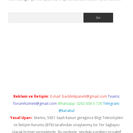
Arama
bet resmi sitesi
tulipbetgiris.org
Reklam ve İletişim:
E-mail:
backlinkpaneli@gmail.com
Teams:
forumhizmeti@gmail.com
Whatsapp: 0262 606 0 726
Telegram:
@karabul
Yasal Uyarı:
Sitemiz, 5651 Sayılı Kanun gereğince Bilgi Teknolojileri
ve İletişim Kurumu (BTK) tarafından onaylanmış bir Yer Sağlayıcı
olarak hizmet vermektedir. Bu nedenle, sitedeki içerikleri proaktif