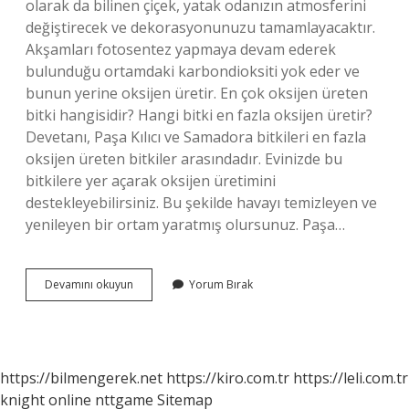
olarak da bilinen çiçek, yatak odanızın atmosferini
değiştirecek ve dekorasyonunuzu tamamlayacaktır.
Akşamları fotosentez yapmaya devam ederek
bulunduğu ortamdaki karbondioksiti yok eder ve
bunun yerine oksijen üretir. En çok oksijen üreten
bitki hangisidir? Hangi bitki en fazla oksijen üretir?
Devetanı, Paşa Kılıcı ve Samadora bitkileri en fazla
oksijen üreten bitkiler arasındadır. Evinizde bu
bitkilere yer açarak oksijen üretimini
destekleyebilirsiniz. Bu şekilde havayı temizleyen ve
yenileyen bir ortam yaratmış olursunuz. Paşa…
Paşa
Devamını okuyun
Yorum Bırak
Kılıcı
Oksijen
Verir
Mi
https://bilmengerek.net
https://kiro.com.tr
https://leli.com.tr
knight online
nttgame
Sitemap