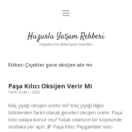
menüyü
Anasayfa
aç
Gizlilik Politikası
Huzurlu Yaşam Rehberi
Yasal Uyarı
Hayatına ferahlık katan öneriler!
Hakkımızda
Etiket:
Çiçekler gece oksijen alır mı
Paşa Kılıcı Oksijen Verir Mi
Tarih: Ocak 1, 2025
Kılıç çiçeği oksijen üretir mi? Kılıç çiçeği diğer
bitkilerden farklı olarak geceleri oksijen üretir. Paşa
kılıcı odaya konur mu? Yatak odanızın bir köşesinde
mutlaka yer açın.
Paşa Kılıcı: Peygamber kılıcı