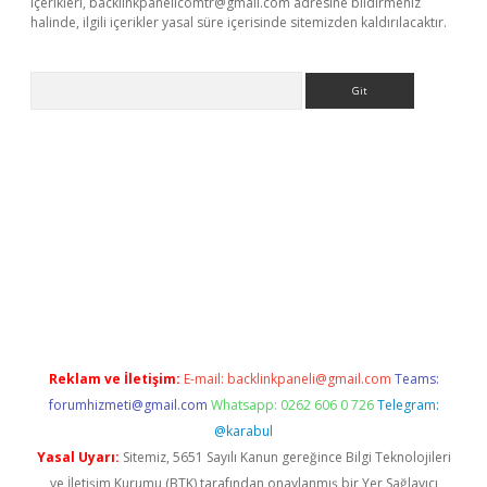
içerikleri,
backlinkpanelicomtr@gmail.com
adresine bildirmeniz
halinde, ilgili içerikler yasal süre içerisinde sitemizden kaldırılacaktır.
Arama
bet resmi sitesi
tulipbetgiris.org
Reklam ve İletişim:
E-mail:
backlinkpaneli@gmail.com
Teams:
forumhizmeti@gmail.com
Whatsapp: 0262 606 0 726
Telegram:
@karabul
Yasal Uyarı:
Sitemiz, 5651 Sayılı Kanun gereğince Bilgi Teknolojileri
ve İletişim Kurumu (BTK) tarafından onaylanmış bir Yer Sağlayıcı