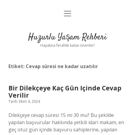
menüyü
Anasayfa
aç
Gizlilik Politikası
Huzurlu Yaşam Rehberi
Yasal Uyarı
Hayatına ferahlık katan öneriler!
Hakkımızda
Etiket:
Cevap süresi ne kadar uzatılır
Bir Dilekçeye Kaç Gün Içinde Cevap
Verilir
Tarih: Ekim 4, 2024
Dilekçeye cevap süresi 15 mi 30 mu? Bu şekilde
yapılan başvurular hakkında yetkili idari makam, en
geç otuz gün içinde başvuru sahiplerine, yapılan