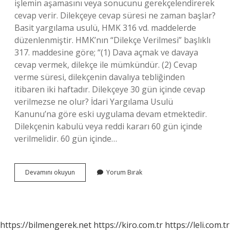
işlemin aşamasını veya sonucunu gerekçelendirerek
cevap verir. Dilekçeye cevap süresi ne zaman başlar?
Basit yargılama usulü, HMK 316 vd. maddelerde
düzenlenmiştir. HMK’nın “Dilekçe Verilmesi” başlıklı
317. maddesine göre; “(1) Dava açmak ve davaya
cevap vermek, dilekçe ile mümkündür. (2) Cevap
verme süresi, dilekçenin davalıya tebliğinden
itibaren iki haftadır. Dilekçeye 30 gün içinde cevap
verilmezse ne olur? İdari Yargılama Usulü
Kanunu’na göre eski uygulama devam etmektedir.
Dilekçenin kabulü veya reddi kararı 60 gün içinde
verilmelidir. 60 gün içinde…
Bir
Devamını okuyun
Yorum Bırak
Dilekçeye
Kaç
Gün
Içinde
Cevap
https://bilmengerek.net
https://kiro.com.tr
https://leli.com.tr
Verilir