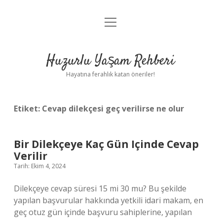
menüyü
Anasayfa
aç
Gizlilik Politikası
Huzurlu Yaşam Rehberi
Yasal Uyarı
Hayatına ferahlık katan öneriler!
Hakkımızda
Etiket:
Cevap dilekçesi geç verilirse ne olur
Bir Dilekçeye Kaç Gün Içinde Cevap
Verilir
Tarih: Ekim 4, 2024
Dilekçeye cevap süresi 15 mi 30 mu? Bu şekilde
yapılan başvurular hakkında yetkili idari makam, en
geç otuz gün içinde başvuru sahiplerine, yapılan