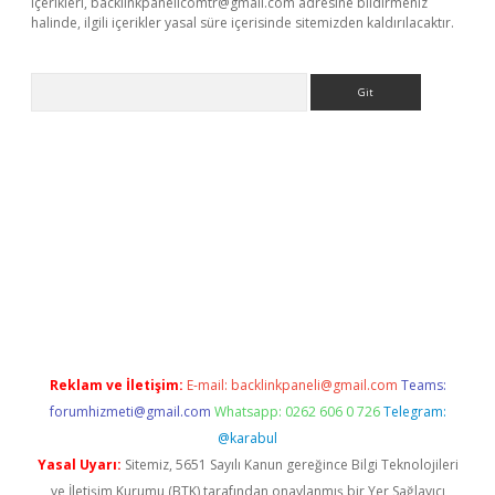
içerikleri,
backlinkpanelicomtr@gmail.com
adresine bildirmeniz
halinde, ilgili içerikler yasal süre içerisinde sitemizden kaldırılacaktır.
Arama
abet resmi sitesi
tulipbetgiris.org
Reklam ve İletişim:
E-mail:
backlinkpaneli@gmail.com
Teams:
forumhizmeti@gmail.com
Whatsapp: 0262 606 0 726
Telegram:
@karabul
Yasal Uyarı:
Sitemiz, 5651 Sayılı Kanun gereğince Bilgi Teknolojileri
ve İletişim Kurumu (BTK) tarafından onaylanmış bir Yer Sağlayıcı