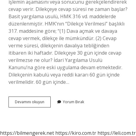
işlemin aşamasını veya sonucunu gerekçelendirerek
cevap verir. Dilekçeye cevap süresi ne zaman başlar?
Basit yargılama usulü, HMK 316 vd. maddelerde
düzenlenmiştir. HMK’nın “Dilekçe Verilmesi” başlıklı
317. maddesine göre; “(1) Dava açmak ve davaya
cevap vermek, dilekçe ile mümkündür. (2) Cevap
verme süresi, dilekçenin davalıya tebliğinden
itibaren iki haftadır. Dilekçeye 30 gün içinde cevap
verilmezse ne olur? İdari Yargılama Usulü
Kanunu’na göre eski uygulama devam etmektedir.
Dilekçenin kabulü veya reddi kararı 60 gün içinde
verilmelidir. 60 gün içinde…
Bir
Devamını okuyun
Yorum Bırak
Dilekçeye
Kaç
Gün
Içinde
Cevap
https://bilmengerek.net
https://kiro.com.tr
https://leli.com.tr
Verilir