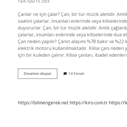
Tarih: Eylül 10, 2024
Çanlar ne için çalar? Çan, bir tür müzik aletidir. Ant
saatini çalarlar, insanları evlerinde veya kiliseleri
duyururlar. Çan, bir tür müzik aletidir. Antik çağlar
çalarlar, insanları evlerinde veya kiliselerinde dua 
Çan neden yapılır? Çanın alaşımı %78 bakır ve %22
elektrik motoru kullanılmaktadır. Kilise çanı neden
için bir kuleden çalınır. Kilise çanları, ibadet edenle
Çan
Devamını okuyun
14 Yorum
Ne
Işe
Yarar
https://bilmengerek.net
https://kiro.com.tr
https://l