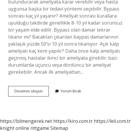
bulundurarak ameliyata karar verebilir veya hasta
uygunsa başka bir tedavi yöntemi seçebilir. Bypass
sonrası kaç yıl yaşanır? Ameliyat sonrası kurallara
uyulduğu takdirde genellikle 8-10 yıl kadar sorunsuz
bir yaşam elde edilir. Bypass olan damar tekrar
tıkanır mı? Bacaktan çıkarılan baypas damarlarının
yaklaşık yüzde 50’si 10 yıl sonra tıkanıyor. Açık kalp
ameliyatı kaç kere yapılır? Daha önce kalp ameliyatı
geçirmiş hastalar ikinci bir ameliyata girebilir; bazı
durumlarda üçüncü veya dördüncü bir ameliyat
gerekebilir. Ancak ilk ameliyattan…
Bir
Devamını okuyun
Yorum Bırak
Insan
Kaç
Kez
Bypass
Olabilir
https://bilmengerek.net
https://kiro.com.tr
https://leli.com.tr
knight online
nttgame
Sitemap