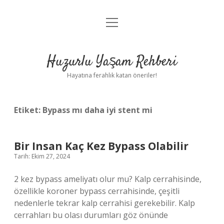
menüyü
Anasayfa
aç
Gizlilik Politikası
Huzurlu Yaşam Rehberi
Yasal Uyarı
Hayatına ferahlık katan öneriler!
Hakkımızda
Etiket:
Bypass mı daha iyi stent mi
Bir Insan Kaç Kez Bypass Olabilir
Tarih: Ekim 27, 2024
2 kez bypass ameliyatı olur mu? Kalp cerrahisinde,
özellikle koroner bypass cerrahisinde, çeşitli
nedenlerle tekrar kalp cerrahisi gerekebilir. Kalp
cerrahları bu olası durumları göz önünde