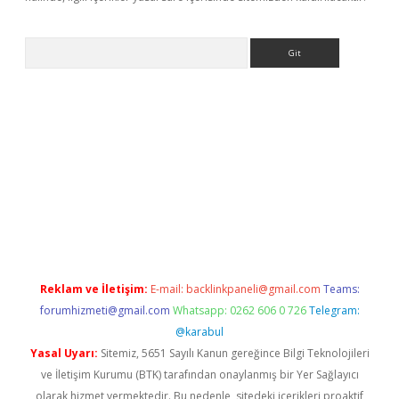
Arama
bet resmi sitesi
tulipbetgiris.org
Reklam ve İletişim:
E-mail:
backlinkpaneli@gmail.com
Teams:
forumhizmeti@gmail.com
Whatsapp: 0262 606 0 726
Telegram:
@karabul
Yasal Uyarı:
Sitemiz, 5651 Sayılı Kanun gereğince Bilgi Teknolojileri
ve İletişim Kurumu (BTK) tarafından onaylanmış bir Yer Sağlayıcı
olarak hizmet vermektedir. Bu nedenle, sitedeki içerikleri proaktif