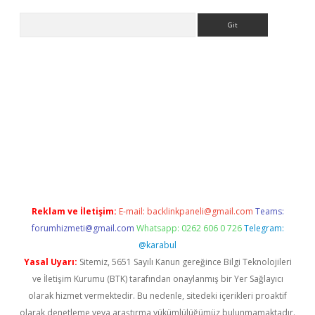
Arama
abet resmi sitesi
tulipbetgiris.org
Reklam ve İletişim:
E-mail:
backlinkpaneli@gmail.com
Teams:
forumhizmeti@gmail.com
Whatsapp: 0262 606 0 726
Telegram:
@karabul
Yasal Uyarı:
Sitemiz, 5651 Sayılı Kanun gereğince Bilgi Teknolojileri
ve İletişim Kurumu (BTK) tarafından onaylanmış bir Yer Sağlayıcı
olarak hizmet vermektedir. Bu nedenle, sitedeki içerikleri proaktif
olarak denetleme veya araştırma yükümlülüğümüz bulunmamaktadır.