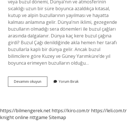
veya buzul dönemi, Dünya’nın ve atmosferinin
sıcaklığı uzun bir süre boyunca azaldıkça kıtasal,
kutup ve alpin buzullarının yayılması ve hayatta
kalması anlamına gelir. Dünya’nın iklimi, gezegende
buzulların olmadığı sera dönemleri ile buzul çağları
arasında dalgalanır. Dünya kaç kere buzul çağına
girdi? Buzul Çağı denildiğinde akla hemen her tarafı
buzullarla kaplı bir dünya gelir. Ancak buzul
bilimcilere göre Kuzey ve Güney Yarımküre’de yıl
boyunca erimeyen buzulların olduğu…
Würm
Devamını okuyun
Yorum Bırak
Buzul
Çağı
Nedir
https://bilmengerek.net
https://kiro.com.tr
https://leli.com.tr
knight online
nttgame
Sitemap