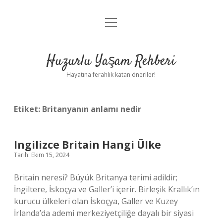
menüyü
Anasayfa
aç
Gizlilik Politikası
Huzurlu Yaşam Rehberi
Yasal Uyarı
Hayatına ferahlık katan öneriler!
Hakkımızda
Etiket:
Britanyanın anlamı nedir
Ingilizce Britain Hangi Ülke
Tarih: Ekim 15, 2024
Britain neresi? Büyük Britanya terimi adildir;
İngiltere, İskoçya ve Galler’i içerir. Birleşik Krallık’ın
kurucu ülkeleri olan İskoçya, Galler ve Kuzey
İrlanda’da ademi merkeziyetçiliğe dayalı bir siyasi