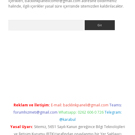
içerikleri,
backlinkpanelicomtr@gmail.com
adresine bildirmeniz
halinde, ilgili içerikler yasal süre içerisinde sitemizden kaldırılacaktır.
Arama
bet resmi sitesi
tulipbetgiris.org
Reklam ve İletişim:
E-mail:
backlinkpaneli@gmail.com
Teams:
forumhizmeti@gmail.com
Whatsapp: 0262 606 0 726
Telegram:
@karabul
Yasal Uyarı:
Sitemiz, 5651 Sayılı Kanun gereğince Bilgi Teknolojileri
ve İletişim Kurumu (BTK) tarafından onaylanmış bir Yer Sağlayıcı