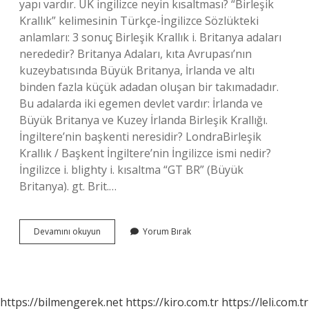
yapı vardır. UK ingilizce neyin kısaltması? “Birleşik
Krallık” kelimesinin Türkçe-İngilizce Sözlükteki
anlamları: 3 sonuç Birleşik Krallık i. Britanya adaları
nerededir? Britanya Adaları, kıta Avrupası’nın
kuzeybatısında Büyük Britanya, İrlanda ve altı
binden fazla küçük adadan oluşan bir takımadadır.
Bu adalarda iki egemen devlet vardır: İrlanda ve
Büyük Britanya ve Kuzey İrlanda Birleşik Krallığı.
İngiltere’nin başkenti neresidir? LondraBirleşik
Krallık / Başkent İngiltere’nin İngilizce ismi nedir?
İngilizce i. blighty i. kısaltma “GT BR” (Büyük
Britanya). gt. Brit.…
Ingilizce
Devamını okuyun
Yorum Bırak
Britain
Hangi
Ülke
https://bilmengerek.net
https://kiro.com.tr
https://leli.com.tr