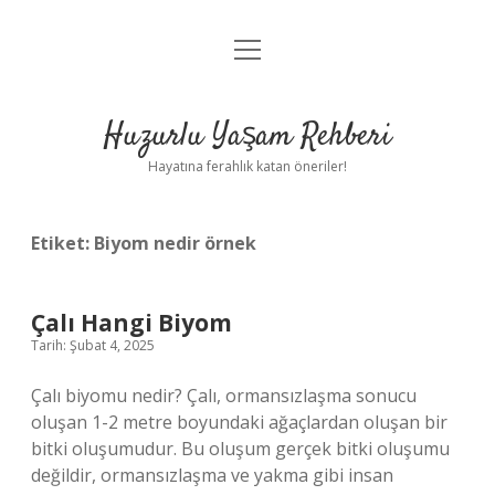
menüyü
Anasayfa
aç
Gizlilik Politikası
Huzurlu Yaşam Rehberi
Yasal Uyarı
Hayatına ferahlık katan öneriler!
Hakkımızda
Etiket:
Biyom nedir örnek
Çalı Hangi Biyom
Tarih: Şubat 4, 2025
Çalı biyomu nedir? Çalı, ormansızlaşma sonucu
oluşan 1-2 metre boyundaki ağaçlardan oluşan bir
bitki oluşumudur. Bu oluşum gerçek bitki oluşumu
değildir, ormansızlaşma ve yakma gibi insan