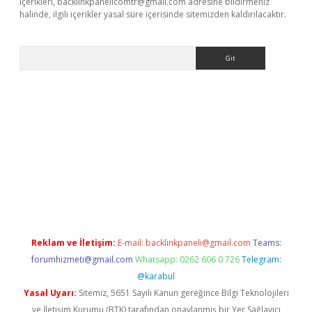
içerikleri,
backlinkpanelicomtr@gmail.com
adresine bildirmeniz
halinde, ilgili içerikler yasal süre içerisinde sitemizden kaldırılacaktır.
Arama
bet resmi sitesi
tulipbetgiris.org
Reklam ve İletişim:
E-mail:
backlinkpaneli@gmail.com
Teams:
forumhizmeti@gmail.com
Whatsapp: 0262 606 0 726
Telegram:
@karabul
Yasal Uyarı:
Sitemiz, 5651 Sayılı Kanun gereğince Bilgi Teknolojileri
ve İletişim Kurumu (BTK) tarafından onaylanmış bir Yer Sağlayıcı