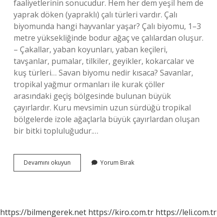
faaliyetlerinin sonucudur. Hem her dem yeşil hem de
yaprak döken (yapraklı) çalı türleri vardır. Çalı
biyomunda hangi hayvanlar yaşar? Çalı biyomu, 1–3
metre yüksekliğinde bodur ağaç ve çalılardan oluşur.
– Çakallar, yaban koyunları, yaban keçileri,
tavşanlar, pumalar, tilkiler, geyikler, kokarcalar ve
kuş türleri… Savan biyomu nedir kısaca? Savanlar,
tropikal yağmur ormanları ile kurak çöller
arasındaki geçiş bölgesinde bulunan büyük
çayırlardır. Kuru mevsimin uzun sürdüğü tropikal
bölgelerde izole ağaçlarla büyük çayırlardan oluşan
bir bitki topluluğudur.…
Çalı
Devamını okuyun
Yorum Bırak
Hangi
Biyom
https://bilmengerek.net
https://kiro.com.tr
https://leli.com.tr