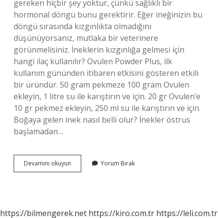
gereken hiçbir şey yoktur, çünkü sağlıklı bir
hormonal döngü bunu gerektirir. Eğer ineğinizin bu
döngü sırasında kızgınlıkta olmadığını
düşünüyorsanız, mutlaka bir veterinere
görünmelisiniz. İneklerin kızgınlığa gelmesi için
hangi ilaç kullanılır? Ovulen Powder Plus, ilk
kullanım gününden itibaren etkisini gösteren etkili
bir üründür. 50 gram pekmeze 100 gram Ovulen
ekleyin, 1 litre su ile karıştırın ve için. 20 gr Ovulen’e
10 gr pekmez ekleyin, 250 ml su ile karıştırın ve için.
Boğaya gelen inek nasıl belli olur? İnekler östrus
başlamadan…
İNek
Devamını okuyun
Yorum Bırak
Boğaya
Gelmiyor
Ne
Yapmalıyım
https://bilmengerek.net
https://kiro.com.tr
https://leli.com.tr