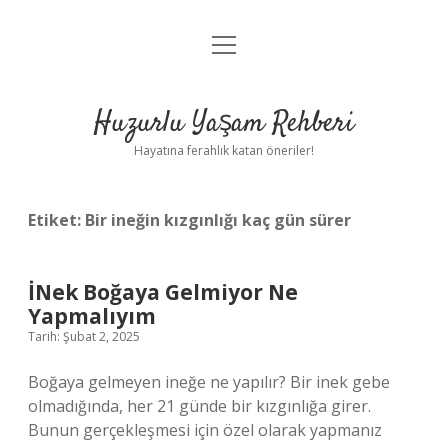
menüyü
Anasayfa
aç
Gizlilik Politikası
Huzurlu Yaşam Rehberi
Yasal Uyarı
Hayatına ferahlık katan öneriler!
Hakkımızda
Etiket:
Bir ineğin kızgınlığı kaç gün sürer
İNek Boğaya Gelmiyor Ne
Yapmalıyım
Tarih: Şubat 2, 2025
Boğaya gelmeyen ineğe ne yapılır? Bir inek gebe
olmadığında, her 21 günde bir kızgınlığa girer.
Bunun gerçekleşmesi için özel olarak yapmanız