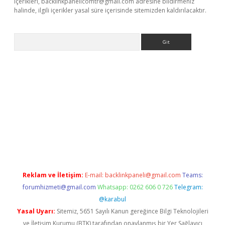
içerikleri,
backlinkpanelicomtr@gmail.com
adresine bildirmeniz
halinde, ilgili içerikler yasal süre içerisinde sitemizden kaldırılacaktır.
Arama
bet resmi sitesi
tulipbetgiris.org
Reklam ve İletişim:
E-mail:
backlinkpaneli@gmail.com
Teams:
forumhizmeti@gmail.com
Whatsapp: 0262 606 0 726
Telegram:
@karabul
Yasal Uyarı:
Sitemiz, 5651 Sayılı Kanun gereğince Bilgi Teknolojileri
ve İletişim Kurumu (BTK) tarafından onaylanmış bir Yer Sağlayıcı