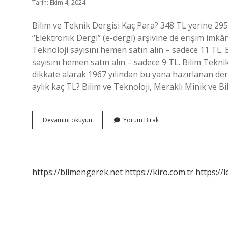
Tarih: Ekim 4, 2024
Bilim ve Teknik Dergisi Kaç Para? 348 TL yerine 29
“Elektronik Dergi” (e-dergi) arşivine de erişim imk
Teknoloji sayısını hemen satın alın – sadece 11 TL.
sayısını hemen satın alın – sadece 9 TL. Bilim Tekni
dikkate alarak 1967 yılından bu yana hazırlanan der
aylık kaç TL? Bilim ve Teknoloji, Meraklı Minik ve B
Bilim
Devamını okuyun
Yorum Bırak
Ve
Teknik
Dergisi
Kaç
Tl
https://bilmengerek.net
https://kiro.com.tr
https://l