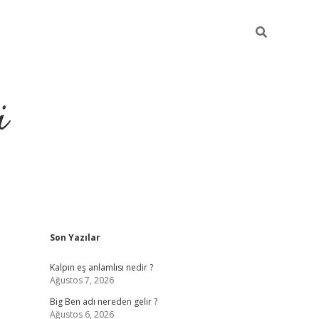
i
Sidebar
Son Yazılar
grandoperabet resm
Kalpın eş anlamlısı nedir ?
Ağustos 7, 2026
Big Ben adı nereden gelir ?
Ağustos 6, 2026