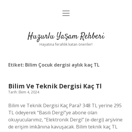
menüyü
Anasayfa
aç
Gizlilik Politikası
Huzurlu Yaşam Rehberi
Yasal Uyarı
Hayatına ferahlık katan öneriler!
Hakkımızda
Etiket:
Bilim Çocuk dergisi aylık kaç TL
Bilim Ve Teknik Dergisi Kaç Tl
Tarih: Ekim 4, 2024
Bilim ve Teknik Dergisi Kaç Para? 348 TL yerine 295
TL ödeyerek “Basılı Dergi”ye abone olan
okuyucularımız, “Elektronik Dergi” (e-dergi) arşivine
de erişim imkânına kavuşacak. Bilim teknik kaç TL