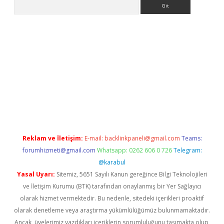
Arama
bet resmi sitesi
tulipbetgiris.org
Reklam ve İletişim:
E-mail:
backlinkpaneli@gmail.com
Teams:
forumhizmeti@gmail.com
Whatsapp: 0262 606 0 726
Telegram:
@karabul
Yasal Uyarı:
Sitemiz, 5651 Sayılı Kanun gereğince Bilgi Teknolojileri
ve İletişim Kurumu (BTK) tarafından onaylanmış bir Yer Sağlayıcı
olarak hizmet vermektedir. Bu nedenle, sitedeki içerikleri proaktif
olarak denetleme veya araştırma yükümlülüğümüz bulunmamaktadır.
Ancak, üyelerimiz yazdıkları içeriklerin sorumluluğunu taşımakta olup,