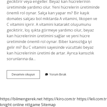
geciktirir veya engeller. Beyaz kan hücrelerinin
üretiminde yardımcı olur. Yeni hücrelerin üretiminde
önemli rol oynar. Salça kan yapar mı? Bir kaşık
domates salçası bol miktarda A vitamini, likopen ve
C vitamini içerir. A vitamini katarakt oluşumunu
geciktirir, loş ışıkta görmeye yardımcı olur, beyaz
kan hücrelerinin üretimini sağlar ve yeni hücre
üretiminde önemli rol oynar. Biber kansızlığa iyi
gelir mi? Bu C vitamini sayesinde vücuttaki beyaz
kan hücrelerinin üretimi de artar. Ayrıca kansızlık
sorunlarına da…
Biber
Devamını okuyun
Yorum Bırak
Salçası
Kan
Yapar
Mı
https://bilmengerek.net
https://kiro.com.tr
https://leli.com.tr
knight online
nttgame
Sitemap