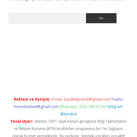
Arama
rabet resmi sitesi
tulipbetgiris.org
Reklam ve İletişim:
E-mail:
backlinkpaneli@gmail.com
Teams:
forumhizmeti@gmail.com
Whatsapp: 0262 606 0 726
Telegram:
@karabul
Yasal Uyarı:
Sitemiz, 5651 Sayılı Kanun gereğince Bilgi Teknolojileri
ve İletişim Kurumu (BTK) tarafından onaylanmış bir Yer Sağlayıcı
olarak hizmet vermektedir. Bu nedenle, sitedeki içerikleri proaktif