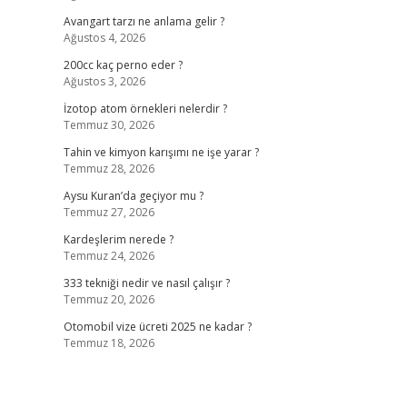
Avangart tarzı ne anlama gelir ?
Ağustos 4, 2026
200cc kaç perno eder ?
Ağustos 3, 2026
İzotop atom örnekleri nelerdir ?
Temmuz 30, 2026
Tahin ve kimyon karışımı ne işe yarar ?
Temmuz 28, 2026
Aysu Kuran’da geçiyor mu ?
Temmuz 27, 2026
Kardeşlerim nerede ?
Temmuz 24, 2026
333 tekniği nedir ve nasıl çalışır ?
Temmuz 20, 2026
Otomobil vize ücreti 2025 ne kadar ?
Temmuz 18, 2026