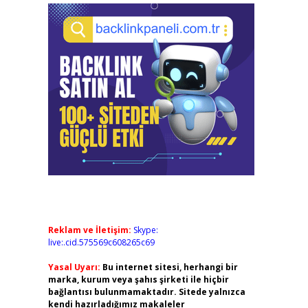
Reklam ve İletişim:
Skype:
live:.cid.575569c608265c69
Yasal Uyarı:
Bu internet sitesi, herhangi bir
marka, kurum veya şahıs şirketi ile hiçbir
bağlantısı bulunmamaktadır. Sitede yalnızca
kendi hazırladığımız makaleler