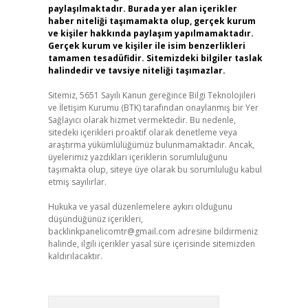
paylaşılmaktadır. Burada yer alan içerikler
haber niteliği taşımamakta olup, gerçek kurum
ve kişiler hakkında paylaşım yapılmamaktadır.
Gerçek kurum ve kişiler ile isim benzerlikleri
tamamen tesadüfidir. Sitemizdeki bilgiler taslak
halindedir ve tavsiye niteliği taşımazlar.
Sitemiz, 5651 Sayılı Kanun gereğince Bilgi Teknolojileri
ve İletişim Kurumu (BTK) tarafından onaylanmış bir Yer
Sağlayıcı olarak hizmet vermektedir. Bu nedenle,
sitedeki içerikleri proaktif olarak denetleme veya
araştırma yükümlülüğümüz bulunmamaktadır. Ancak,
üyelerimiz yazdıkları içeriklerin sorumluluğunu
taşımakta olup, siteye üye olarak bu sorumluluğu kabul
etmiş sayılırlar.
Hukuka ve yasal düzenlemelere aykırı olduğunu
düşündüğünüz içerikleri,
backlinkpanelicomtr@gmail.com
adresine bildirmeniz
halinde, ilgili içerikler yasal süre içerisinde sitemizden
kaldırılacaktır.
Arama