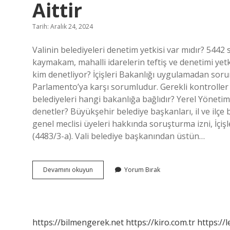
Aittir
Tarih: Aralık 24, 2024
Valinin belediyeleri denetim yetkisi var mıdır? 5442 sa
kaymakam, mahalli idarelerin teftiş ve denetimi yetki
kim denetliyor? İçişleri Bakanlığı uygulamadan soru
Parlamento’ya karşı sorumludur. Gerekli kontroller v
belediyeleri hangi bakanlığa bağlıdır? Yerel Yöneti
denetler? Büyükşehir belediye başkanları, il ve ilçe bel
genel meclisi üyeleri hakkında soruşturma izni, İçi
(4483/3-a). Vali belediye başkanından üstün…
Belediye
Devamını okuyun
Yorum Bırak
Denetleme
Yetkisi
Hangi
Bakanlığa
Aittir
https://bilmengerek.net
https://kiro.com.tr
https://l