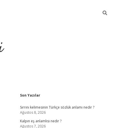
i
Sidebar
Son Yazılar
grandoperabet resm
Sırrını kelimesinin Türkçe sözlük anlamı nedir ?
Ağustos 8, 2026
Kalpın eş anlamlısı nedir ?
Ağustos 7, 2026