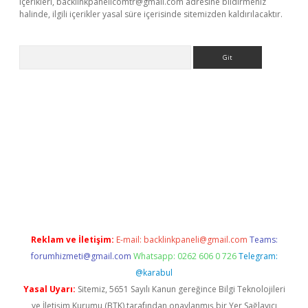
içerikleri,
backlinkpanelicomtr@gmail.com
adresine bildirmeniz
halinde, ilgili içerikler yasal süre içerisinde sitemizden kaldırılacaktır.
Arama
bet resmi sitesi
tulipbetgiris.org
Reklam ve İletişim:
E-mail:
backlinkpaneli@gmail.com
Teams:
forumhizmeti@gmail.com
Whatsapp: 0262 606 0 726
Telegram:
@karabul
Yasal Uyarı:
Sitemiz, 5651 Sayılı Kanun gereğince Bilgi Teknolojileri
ve İletişim Kurumu (BTK) tarafından onaylanmış bir Yer Sağlayıcı