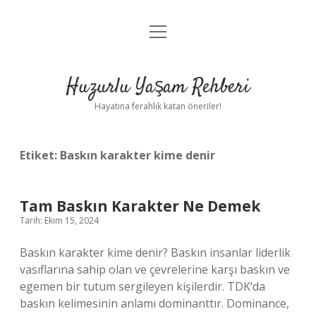
menüyü
Anasayfa
aç
Gizlilik Politikası
Huzurlu Yaşam Rehberi
Yasal Uyarı
Hayatına ferahlık katan öneriler!
Hakkımızda
Etiket:
Baskın karakter kime denir
Tam Baskın Karakter Ne Demek
Tarih: Ekim 15, 2024
Baskın karakter kime denir? Baskın insanlar liderlik
vasıflarına sahip olan ve çevrelerine karşı baskın ve
egemen bir tutum sergileyen kişilerdir. TDK’da
baskın kelimesinin anlamı dominanttır. Dominance,