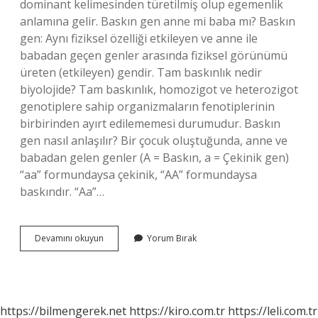
dominant kelimesinden türetilmiş olup egemenlik
anlamına gelir. Baskın gen anne mi baba mı? Baskın
gen: Aynı fiziksel özelliği etkileyen ve anne ile
babadan geçen genler arasında fiziksel görünümü
üreten (etkileyen) gendir. Tam baskınlık nedir
biyolojide? Tam baskınlık, homozigot ve heterozigot
genotiplere sahip organizmaların fenotiplerinin
birbirinden ayırt edilememesi durumudur. Baskın
gen nasıl anlaşılır? Bir çocuk oluştuğunda, anne ve
babadan gelen genler (A = Baskın, a = Çekinik gen)
“aa” formundaysa çekinik, “AA” formundaysa
baskındır. “Aa”…
Tam
Devamını okuyun
Yorum Bırak
Baskın
Karakter
Ne
Demek
https://bilmengerek.net
https://kiro.com.tr
https://leli.com.tr