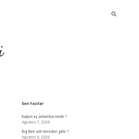
i
Sidebar
Son Yazılar
grandoperabet resm
Kalpın eş anlamlısı nedir ?
Ağustos 7, 2026
Big Ben adı nereden gelir ?
Ağustos 6, 2026