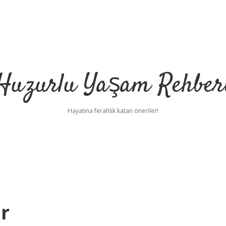
Huzurlu Yaşam Rehber
Hayatına ferahlık katan öneriler!
r