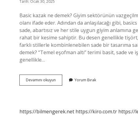
Tarih: Ocak 30, 2025
Basic kazak ne demek? Giyim sektörünün vazgeçilmez
olanı ifade eder. Adından da anlaşılacağı gibi, basi
sade, abartısız ve her stile uygun giyim anlamına ge
rahat bir kesime sahiptir. Bu desen genellikle tişör
farklı stillerle kombinlenebilen sade bir tasarıma s
demek? “Temel eşofman altı” terimi basit, sade ve iş
genellikle…
Baş
Devamını okuyun
Yorum Bırak
Tacım
Kime
Denir
https://bilmengerek.net
https://kiro.com.tr
https://l