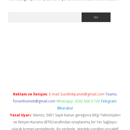
Arama
bet resmi sitesi
tulipbetgiris.org
Reklam ve İletişim:
E-mail:
backlinkpaneli@gmail.com
Teams:
forumhizmeti@gmail.com
Whatsapp: 0262 606 0 726
Telegram:
@karabul
Yasal Uyarı:
Sitemiz, 5651 Sayılı Kanun gereğince Bilgi Teknolojileri
ve İletişim Kurumu (BTK) tarafından onaylanmış bir Yer Sağlayıcı
olarak hizmet vermektedir. Bu nedenle, sitedeki içerikleri proaktif