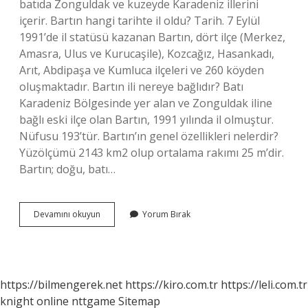
batıda Zonguldak ve kuzeyde Karadeniz illerini
içerir. Bartın hangi tarihte il oldu? Tarih. 7 Eylül
1991’de il statüsü kazanan Bartın, dört ilçe (Merkez,
Amasra, Ulus ve Kurucaşile), Kozcağız, Hasankadı,
Arıt, Abdipaşa ve Kumluca ilçeleri ve 260 köyden
oluşmaktadır. Bartın ili nereye bağlıdır? Batı
Karadeniz Bölgesinde yer alan ve Zonguldak iline
bağlı eski ilçe olan Bartın, 1991 yılında il olmuştur.
Nüfusu 193’tür. Bartın’ın genel özellikleri nelerdir?
Yüzölçümü 2143 km2 olup ortalama rakımı 25 m’dir.
Bartın; doğu, batı…
Bartın
Devamını okuyun
Yorum Bırak
Ne
Zaman
Ayrıldı
https://bilmengerek.net
https://kiro.com.tr
https://leli.com.tr
knight online
nttgame
Sitemap