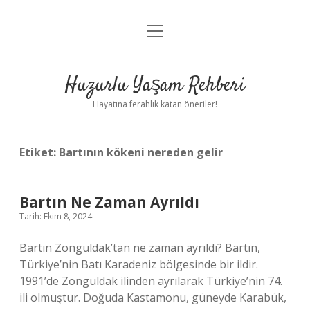
menüyü
Anasayfa
aç
Gizlilik Politikası
Huzurlu Yaşam Rehberi
Yasal Uyarı
Hayatına ferahlık katan öneriler!
Hakkımızda
Etiket:
Bartının kökeni nereden gelir
Bartın Ne Zaman Ayrıldı
Tarih: Ekim 8, 2024
Bartın Zonguldak’tan ne zaman ayrıldı? Bartın,
Türkiye’nin Batı Karadeniz bölgesinde bir ildir.
1991’de Zonguldak ilinden ayrılarak Türkiye’nin 74.
ili olmuştur. Doğuda Kastamonu, güneyde Karabük,