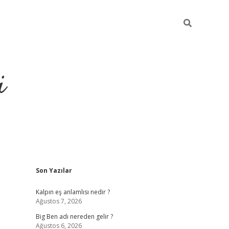
i
Sidebar
Son Yazılar
grandoperabet resm
Kalpın eş anlamlısı nedir ?
Ağustos 7, 2026
Big Ben adı nereden gelir ?
Ağustos 6, 2026