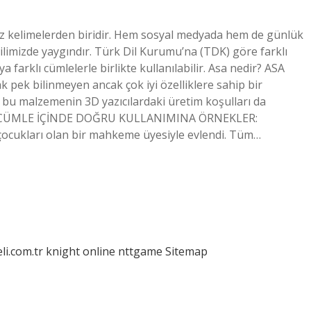
ız kelimelerden biridir. Hem sosyal medyada hem de günlük
dilimizde yaygındır. Türk Dil Kurumu’na (TDK) göre farklı
 farklı cümlelerle birlikte kullanılabilir. Asa nedir? ASA
rak pek bilinmeyen ancak çok iyi özelliklere sahip bir
 bu malzemenin 3D yazıcılardaki üretim koşulları da
İNİN CÜMLE İÇİNDE DOĞRU KULLANIMINA ÖRNEKLER:
ukları olan bir mahkeme üyesiyle evlendi. Tüm…
eli.com.tr
knight online
nttgame
Sitemap