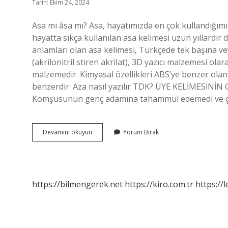
Tarih: Ekim 24, 2024
Asa mı âsa mı? Asa, hayatımızda en çok kullandığım
hayatta sıkça kullanılan asa kelimesi uzun yıllardır 
anlamları olan asa kelimesi, Türkçede tek başına veya
(akrilonitril stiren akrilat), 3D yazıcı malzemesi ola
malzemedir. Kimyasal özellikleri ABS’ye benzer olan
benzerdir. Aza nasıl yazılır TDK? ÜYE KELİMES
Komşusunun genç adamına tahammül edemedi ve çoc
Asa
Devamını okuyun
Yorum Bırak
Nasıl
Yazılır
Tdk
https://bilmengerek.net
https://kiro.com.tr
https://l