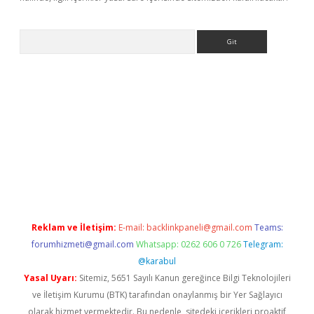
Arama
abet resmi sitesi
tulipbetgiris.org
Reklam ve İletişim:
E-mail:
backlinkpaneli@gmail.com
Teams:
forumhizmeti@gmail.com
Whatsapp: 0262 606 0 726
Telegram:
@karabul
Yasal Uyarı:
Sitemiz, 5651 Sayılı Kanun gereğince Bilgi Teknolojileri
ve İletişim Kurumu (BTK) tarafından onaylanmış bir Yer Sağlayıcı
olarak hizmet vermektedir. Bu nedenle, sitedeki içerikleri proaktif