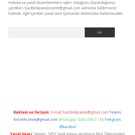
Hukuka ve yasal düzenlemelere aykırı olduğunu düşündüğünüz
içerikleri,
backlinkpanelicomtr@gmail.com
adresine bildirmeniz
halinde, ilgili içerikler yasal süre içerisinde sitemizden kaldırılacaktır.
Arama
rabet resmi sitesi
tulipbetgiris.org
Reklam ve İletişim:
E-mail:
backlinkpaneli@gmail.com
Teams:
forumhizmeti@gmail.com
Whatsapp: 0262 606 0 726
Telegram:
@karabul
Yasal Uyarı:
Sitemiz, 5651 Sayılı Kanun gereğince Bilgi Teknolojileri