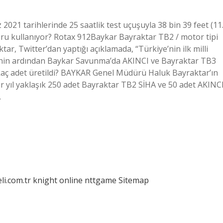
021 tarihlerinde 25 saatlik test uçuşuyla 38 bin 39 feet (11
toru kullanıyor? Rotax 912Baykar Bayraktar TB2 / motor tipi
ar, Twitter’dan yaptığı açıklamada, “Türkiye’nin ilk milli
sinin ardından Baykar Savunma’da AKINCI ve Bayraktar TB3
iha kaç adet üretildi? BAYKAR Genel Müdürü Haluk Bayraktar’ın
er yıl yaklaşık 250 adet Bayraktar TB2 SİHA ve 50 adet AKINC
…
eli.com.tr
knight online
nttgame
Sitemap