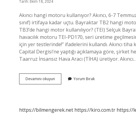
Tarih: Ekim 18, 2024
Akıncı hangi motoru kullanıyor? Akıncı, 6-7 Temmuz 2
sınıf) irtifaya kadar uçtu. Bayraktar TB2 hangi mo
TB3’de hangi motor kullanılıyor? (TEI) Selçuk Bayrakt
havacılık motoru TEI-PD170, seri üretime geçilme
için yer testlerinde!” ifadelerini kullandı. Akıncı t
Capital Dergisi’ne yaptığı açıklamaya göre, şirket h
Taarruz İnsansız Hava Aracı (TİHA) üretiyor. Akıncı
Akıncı
Devamını okuyun
Yorum Bırak
Tiha
Hangi
Motoru
Kullanıyor
https://bilmengerek.net
https://kiro.com.tr
https://l