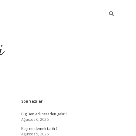
i
Sidebar
Son Yazılar
grandoperabet resm
Big Ben adı nereden gelir ?
Ağustos 6, 2026
Kaşi ne demek tarih ?
Ağustos 5, 2026