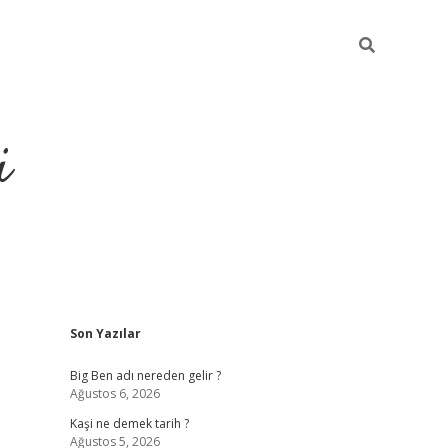
i
Sidebar
Son Yazılar
grandoperabet resm
Big Ben adı nereden gelir ?
Ağustos 6, 2026
Kaşi ne demek tarih ?
Ağustos 5, 2026