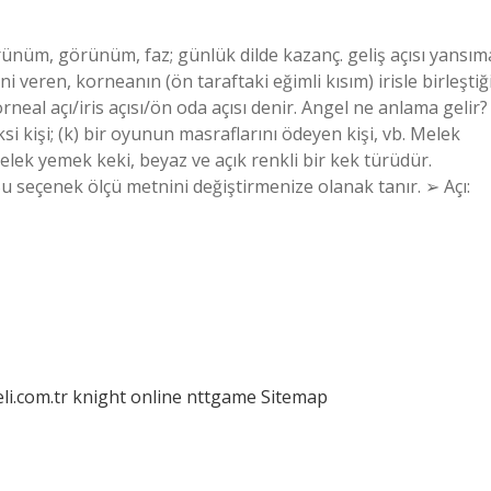
 görünüm, görünüm, faz; günlük dilde kazanç. geliş açısı yansım
 veren, korneanın (ön taraftaki eğimli kısım) irisle birleştiğ
neal açı/iris açısı/ön oda açısı denir. Angel ne anlama gelir?
si kişi; (k) bir oyunun masraflarını ödeyen kişi, vb. Melek
 Melek yemek keki, beyaz ve açık renkli bir kek türüdür.
u seçenek ölçü metnini değiştirmenize olanak tanır. ➢ Açı:
eli.com.tr
knight online
nttgame
Sitemap