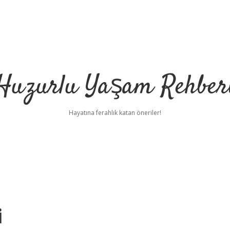
Huzurlu Yaşam Rehber
Hayatına ferahlık katan öneriler!
i