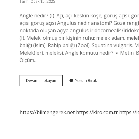
Tarih: Ocak 15, 2025
Angle nedir? (I). Açı, açı; keskin köşe; görüş açısı;
açısı görüş açısı Angulus nedir anatomi? Göze rengini
noktada oluşan açıya angulus iridocornealis/iridokor
(I). Melek; ölmüş bir kişinin ruhu; melek adam, melek
balığı (isim). Rahip balığı (Zool). Squatina vulgaris.
Melek(ler). meleksi. Angle komutu nedir? ➢ Metin: B
Ölçüm…
Angle
Devamını okuyun
Yorum Bırak
Nedir
Anatomi
https://bilmengerek.net
https://kiro.com.tr
https://l