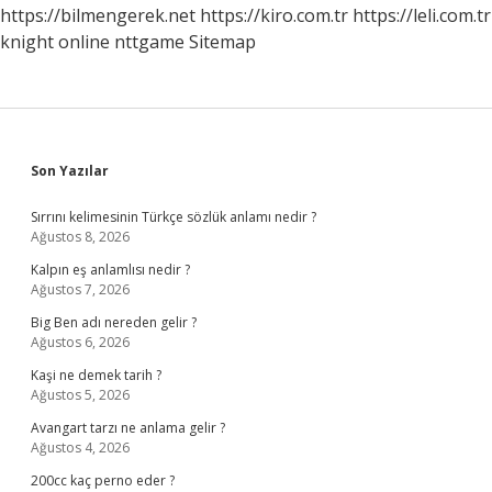
https://bilmengerek.net
https://kiro.com.tr
https://leli.com.tr
knight online
nttgame
Sitemap
Sidebar
Son Yazılar
Sırrını kelimesinin Türkçe sözlük anlamı nedir ?
Ağustos 8, 2026
Kalpın eş anlamlısı nedir ?
Ağustos 7, 2026
Big Ben adı nereden gelir ?
Ağustos 6, 2026
Kaşi ne demek tarih ?
Ağustos 5, 2026
Avangart tarzı ne anlama gelir ?
Ağustos 4, 2026
200cc kaç perno eder ?