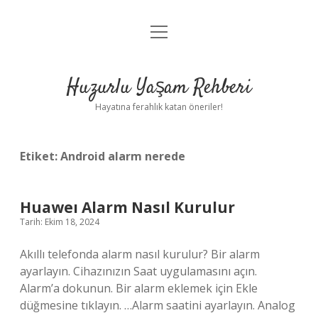
menüyü
Anasayfa
aç
Gizlilik Politikası
Huzurlu Yaşam Rehberi
Yasal Uyarı
Hayatına ferahlık katan öneriler!
Hakkımızda
Etiket:
Android alarm nerede
Huaweı Alarm Nasıl Kurulur
Tarih: Ekim 18, 2024
Akıllı telefonda alarm nasıl kurulur? Bir alarm
ayarlayın. Cihazınızın Saat uygulamasını açın.
Alarm’a dokunun. Bir alarm eklemek için Ekle
düğmesine tıklayın. …Alarm saatini ayarlayın. Analog