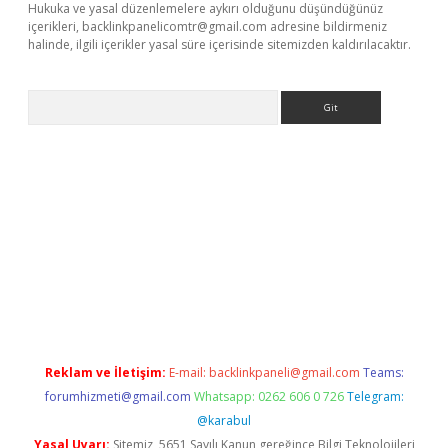
Hukuka ve yasal düzenlemelere aykırı olduğunu düşündüğünüz
içerikleri,
backlinkpanelicomtr@gmail.com
adresine bildirmeniz
halinde, ilgili içerikler yasal süre içerisinde sitemizden kaldırılacaktır.
Arama
bet resmi sitesi
tulipbetgiris.org
Reklam ve İletişim:
E-mail:
backlinkpaneli@gmail.com
Teams:
forumhizmeti@gmail.com
Whatsapp: 0262 606 0 726
Telegram:
@karabul
Yasal Uyarı:
Sitemiz, 5651 Sayılı Kanun gereğince Bilgi Teknolojileri