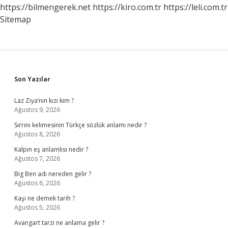
https://bilmengerek.net
https://kiro.com.tr
https://leli.com.tr
Sitemap
Sidebar
Son Yazılar
Laz Ziya’nın kızı kim ?
Ağustos 9, 2026
Sırrını kelimesinin Türkçe sözlük anlamı nedir ?
Ağustos 8, 2026
Kalpın eş anlamlısı nedir ?
Ağustos 7, 2026
Big Ben adı nereden gelir ?
Ağustos 6, 2026
Kaşi ne demek tarih ?
Ağustos 5, 2026
Avangart tarzı ne anlama gelir ?