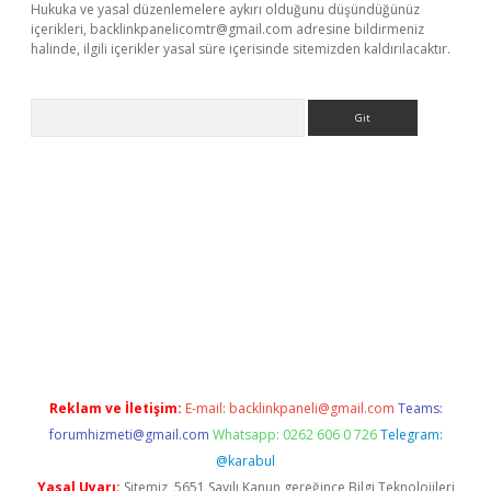
Hukuka ve yasal düzenlemelere aykırı olduğunu düşündüğünüz
içerikleri,
backlinkpanelicomtr@gmail.com
adresine bildirmeniz
halinde, ilgili içerikler yasal süre içerisinde sitemizden kaldırılacaktır.
Arama
bet resmi sitesi
tulipbetgiris.org
Reklam ve İletişim:
E-mail:
backlinkpaneli@gmail.com
Teams:
forumhizmeti@gmail.com
Whatsapp: 0262 606 0 726
Telegram:
@karabul
Yasal Uyarı:
Sitemiz, 5651 Sayılı Kanun gereğince Bilgi Teknolojileri