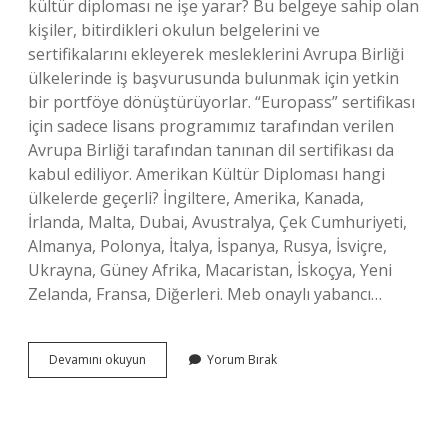
kültür diploması ne işe yarar? Bu belgeye sahip olan
kişiler, bitirdikleri okulun belgelerini ve
sertifikalarını ekleyerek mesleklerini Avrupa Birliği
ülkelerinde iş başvurusunda bulunmak için yetkin
bir portföye dönüştürüyorlar. “Europass” sertifikası
için sadece lisans programımız tarafından verilen
Avrupa Birliği tarafından tanınan dil sertifikası da
kabul ediliyor. Amerikan Kültür Diploması hangi
ülkelerde geçerli? İngiltere, Amerika, Kanada,
İrlanda, Malta, Dubai, Avustralya, Çek Cumhuriyeti,
Almanya, Polonya, İtalya, İspanya, Rusya, İsviçre,
Ukrayna, Güney Afrika, Macaristan, İskoçya, Yeni
Zelanda, Fransa, Diğerleri. Meb onaylı yabancı…
Amerikan
Devamını okuyun
Yorum Bırak
Kültür
Meb
Onaylı
Mı