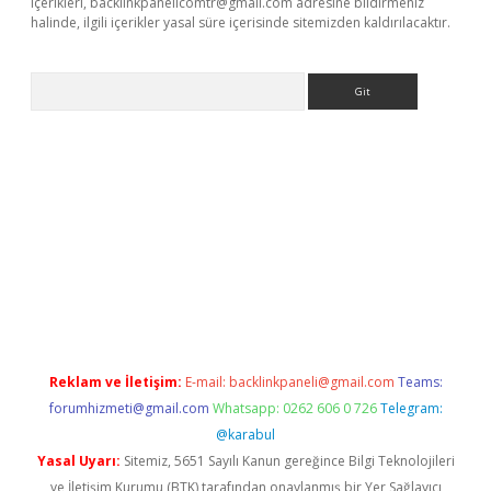
içerikleri,
backlinkpanelicomtr@gmail.com
adresine bildirmeniz
halinde, ilgili içerikler yasal süre içerisinde sitemizden kaldırılacaktır.
Arama
bet resmi sitesi
tulipbetgiris.org
Reklam ve İletişim:
E-mail:
backlinkpaneli@gmail.com
Teams:
forumhizmeti@gmail.com
Whatsapp: 0262 606 0 726
Telegram:
@karabul
Yasal Uyarı:
Sitemiz, 5651 Sayılı Kanun gereğince Bilgi Teknolojileri
ve İletişim Kurumu (BTK) tarafından onaylanmış bir Yer Sağlayıcı