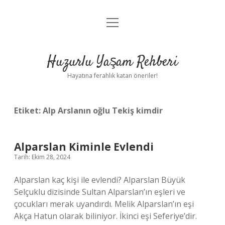
menüyü
Anasayfa
aç
Gizlilik Politikası
Huzurlu Yaşam Rehberi
Yasal Uyarı
Hayatına ferahlık katan öneriler!
Hakkımızda
Etiket:
Alp Arslanın oğlu Tekiş kimdir
Alparslan Kiminle Evlendi
Tarih: Ekim 28, 2024
Alparslan kaç kişi ile evlendi? Alparslan Büyük
Selçuklu dizisinde Sultan Alparslan’ın eşleri ve
çocukları merak uyandırdı. Melik Alparslan’ın eşi
Akça Hatun olarak biliniyor. İkinci eşi Seferiye’dir.