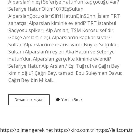
Alparslan’ın eşi Seferiye Hatun’un kaç çocuğu var?
Seferiye HatunÖlüm1073EşSultan
AlparslanÇocuk(lar)Sifri HatunDinSünni İslam TRT
sanatçısı Alparslan kiminle evlendi? TRT İstanbul
Radyosu spikeri. Alp Arslan, TSM Korosu şefidir.
Gökçe Arslan’ın eşi. Alparslan’ın kaç karısı var?
Sultan Alparslan’ın iki karısı vardı. Büyük Selçuklu
Sultanı Alparslan’ın eşleri Aka Hatun ve Seferiye
Hatun’dur. Alparslan gerçekte kiminle evlendi?
Seferiye HatunAlp Arslan / Eşi Tuğrul ve Çağrı Bey
kimin oğlu? Çağrı Bey, tam adı Ebu Süleyman Davud
Çağrı Bey bin Mikail…
Alparslan
Devamını okuyun
Yorum Bırak
Kiminle
Evlendi
https://bilmengerek.net
https://kiro.com.tr
https://leli.com.tr