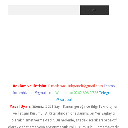
Arama
Reklam ve İletişim:
E-mail:
backlinkpaneli@gmail.com
Teams:
forumhizmeti@gmail.com
Whatsapp: 0262 606 0 726
Telegram:
@karabul
Yasal Uyarı:
Sitemiz, 5651 Sayılı Kanun gereğince Bilgi Teknolojileri
ve İletişim Kurumu (BTK) tarafından onaylanmış bir Yer Sağlayıcı
olarak hizmet vermektedir. Bu nedenle, sitedeki içerikleri proaktif
olarak denetleme veya araştırma yükümlülüğümüz bulunmamaktadır.