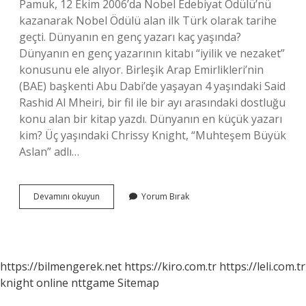
Pamuk, 12 Ekim 2006’da Nobel Edebiyat Ödülü’nü
kazanarak Nobel Ödülü alan ilk Türk olarak tarihe
geçti. Dünyanın en genç yazarı kaç yaşında?
Dünyanın en genç yazarının kitabı “iyilik ve nezaket”
konusunu ele alıyor. Birleşik Arap Emirlikleri’nin
(BAE) başkenti Abu Dabi’de yaşayan 4 yaşındaki Said
Rashid Al Mheiri, bir fil ile bir ayı arasındaki dostluğu
konu alan bir kitap yazdı. Dünyanın en küçük yazarı
kim? Üç yaşındaki Chrissy Knight, “Muhteşem Büyük
Aslan” adlı…
Türkiyenin
Devamını okuyun
Yorum Bırak
En
Genç
Yazarı
Kimdir
https://bilmengerek.net
https://kiro.com.tr
https://leli.com.tr
knight online
nttgame
Sitemap