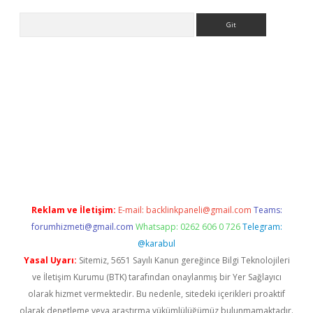
Arama
bet resmi sitesi
tulipbetgiris.org
Reklam ve İletişim:
E-mail:
backlinkpaneli@gmail.com
Teams:
forumhizmeti@gmail.com
Whatsapp: 0262 606 0 726
Telegram:
@karabul
Yasal Uyarı:
Sitemiz, 5651 Sayılı Kanun gereğince Bilgi Teknolojileri
ve İletişim Kurumu (BTK) tarafından onaylanmış bir Yer Sağlayıcı
olarak hizmet vermektedir. Bu nedenle, sitedeki içerikleri proaktif
olarak denetleme veya araştırma yükümlülüğümüz bulunmamaktadır.