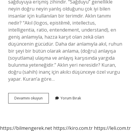
sağduyuya erişmiş zihindir. “Sağduyu” genellikle
neyin doğru neyin yanlış olduğunu çok iyi bilen
insanlar için kullanılan bir terimdir. Aklın tanımı
nedir? “Akıl (logos, epistêmê, intellectus,
intelligentia, ratio, entendement, understand), en
geniş anlamıyla, hazza karşıt olan zekâ olan
düşüncenin gücüdür. Daha dar anlamıyla akıl, ruhun
bir şeyi bir bütün olarak anlama, (doğru) anlayışa
(soyutlama) ulaşma ve anlayış karşısında yargıda
bulunma yeteneğidir.” Aklın yeri neresidir? Kuran,
doğru (sahih) inanç için akılcı düşünceye özel vurgu
yapar. Kuran’a göre…
Aklı
Devamını okuyun
Yorum Bırak
Düşünmek
Ne
Demek
https://bilmengerek.net
https://kiro.com.tr
https://leli.com.tr