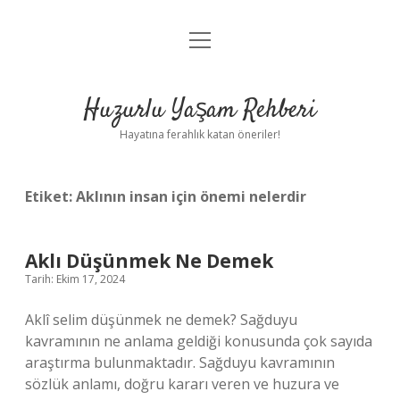
menüyü
Anasayfa
aç
Gizlilik Politikası
Huzurlu Yaşam Rehberi
Yasal Uyarı
Hayatına ferahlık katan öneriler!
Hakkımızda
Etiket:
Aklının insan için önemi nelerdir
Aklı Düşünmek Ne Demek
Tarih: Ekim 17, 2024
Aklî selim düşünmek ne demek? Sağduyu
kavramının ne anlama geldiği konusunda çok sayıda
araştırma bulunmaktadır. Sağduyu kavramının
sözlük anlamı, doğru kararı veren ve huzura ve