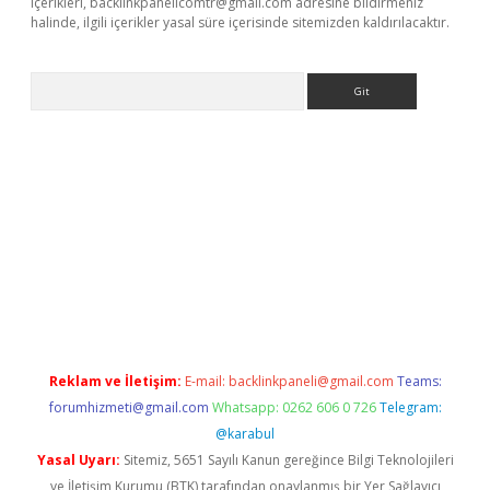
içerikleri,
backlinkpanelicomtr@gmail.com
adresine bildirmeniz
halinde, ilgili içerikler yasal süre içerisinde sitemizden kaldırılacaktır.
Arama
bet resmi sitesi
tulipbetgiris.org
Reklam ve İletişim:
E-mail:
backlinkpaneli@gmail.com
Teams:
forumhizmeti@gmail.com
Whatsapp: 0262 606 0 726
Telegram:
@karabul
Yasal Uyarı:
Sitemiz, 5651 Sayılı Kanun gereğince Bilgi Teknolojileri
ve İletişim Kurumu (BTK) tarafından onaylanmış bir Yer Sağlayıcı