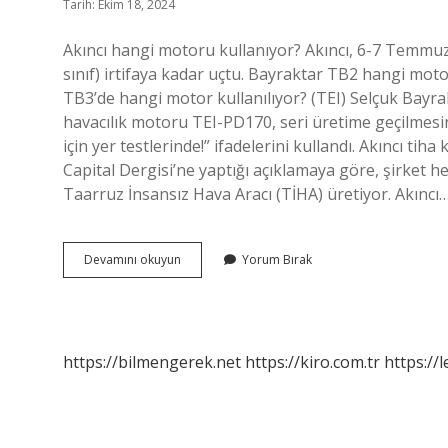
Tarih: Ekim 18, 2024
Akıncı hangi motoru kullanıyor? Akıncı, 6-7 Temmuz 2
sınıf) irtifaya kadar uçtu. Bayraktar TB2 hangi mo
TB3’de hangi motor kullanılıyor? (TEI) Selçuk Bayrakt
havacılık motoru TEI-PD170, seri üretime geçilme
için yer testlerinde!” ifadelerini kullandı. Akıncı t
Capital Dergisi’ne yaptığı açıklamaya göre, şirket h
Taarruz İnsansız Hava Aracı (TİHA) üretiyor. Akıncı
Akıncı
Devamını okuyun
Yorum Bırak
Tiha
Hangi
Motoru
Kullanıyor
https://bilmengerek.net
https://kiro.com.tr
https://l