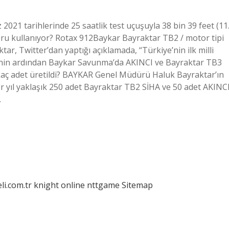
021 tarihlerinde 25 saatlik test uçuşuyla 38 bin 39 feet (11
toru kullanıyor? Rotax 912Baykar Bayraktar TB2 / motor tipi
ar, Twitter’dan yaptığı açıklamada, “Türkiye’nin ilk milli
sinin ardından Baykar Savunma’da AKINCI ve Bayraktar TB3
iha kaç adet üretildi? BAYKAR Genel Müdürü Haluk Bayraktar’ın
er yıl yaklaşık 250 adet Bayraktar TB2 SİHA ve 50 adet AKINC
…
eli.com.tr
knight online
nttgame
Sitemap