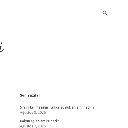
i
Sidebar
Son Yazılar
grandoperabet resm
Sırrını kelimesinin Türkçe sözlük anlamı nedir ?
Ağustos 8, 2026
Kalpın eş anlamlısı nedir ?
Ağustos 7, 2026