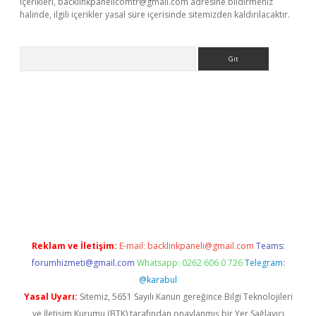
içerikleri,
backlinkpanelicomtr@gmail.com
adresine bildirmeniz
halinde, ilgili içerikler yasal süre içerisinde sitemizden kaldırılacaktır.
Arama
bet resmi sitesi
tulipbetgiris.org
Reklam ve İletişim:
E-mail:
backlinkpaneli@gmail.com
Teams:
forumhizmeti@gmail.com
Whatsapp: 0262 606 0 726
Telegram:
@karabul
Yasal Uyarı:
Sitemiz, 5651 Sayılı Kanun gereğince Bilgi Teknolojileri
ve İletişim Kurumu (BTK) tarafından onaylanmış bir Yer Sağlayıcı