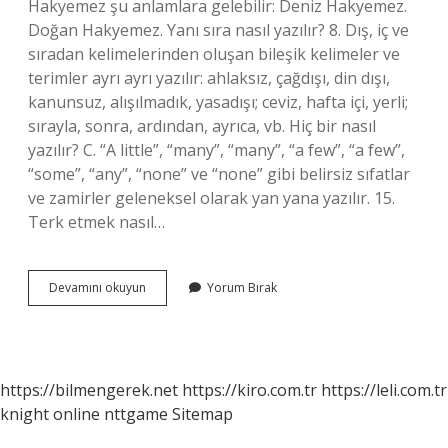
Hakyemez şu anlamlara gelebilir: Deniz Hakyemez.
Doğan Hakyemez. Yanı sıra nasıl yazılır? 8. Dış, iç ve
sıradan kelimelerinden oluşan bileşik kelimeler ve
terimler ayrı ayrı yazılır: ahlaksız, çağdışı, din dışı,
kanunsuz, alışılmadık, yasadışı; ceviz, hafta içi, yerli;
sırayla, sonra, ardından, ayrıca, vb. Hiç bir nasıl
yazılır? C. “A little”, “many”, “many”, “a few”, “a few”,
“some”, “any”, “none” ve “none” gibi belirsiz sıfatlar
ve zamirler geleneksel olarak yan yana yazılır. 15.
Terk etmek nasıl…
Hakkını
Devamını okuyun
Yorum Bırak
Nasıl
Yazılır
https://bilmengerek.net
https://kiro.com.tr
https://leli.com.tr
knight online
nttgame
Sitemap