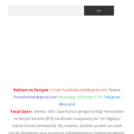
Arama
abet resmi sitesi
tulipbetgiris.org
Reklam ve İletişim:
E-mail:
backlinkpaneli@gmail.com
Teams:
forumhizmeti@gmail.com
Whatsapp: 0262 606 0 726
Telegram:
@karabul
Yasal Uyarı:
Sitemiz, 5651 Sayılı Kanun gereğince Bilgi Teknolojileri
ve İletişim Kurumu (BTK) tarafından onaylanmış bir Yer Sağlayıcı
olarak hizmet vermektedir. Bu nedenle, sitedeki içerikleri proaktif
olarak denetleme veya araştırma yükümlülüğümüz bulunmamaktadır.