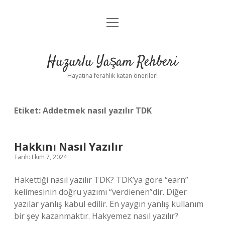
menüyü
Anasayfa
aç
Gizlilik Politikası
Huzurlu Yaşam Rehberi
Yasal Uyarı
Hayatına ferahlık katan öneriler!
Hakkımızda
Etiket:
Addetmek nasıl yazılır TDK
Hakkını Nasıl Yazılır
Tarih: Ekim 7, 2024
Hakettiği nasıl yazılır TDK? TDK’ya göre “earn”
kelimesinin doğru yazımı “verdienen”dir. Diğer
yazılar yanlış kabul edilir. En yaygın yanlış kullanım
bir şey kazanmaktır. Hakyemez nasıl yazılır?