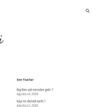
i
Sidebar
Son Yazılar
grandoperabet resm
Big Ben adı nereden gelir ?
Ağustos 6, 2026
Kaşi ne demek tarih ?
Ağustos 5, 2026