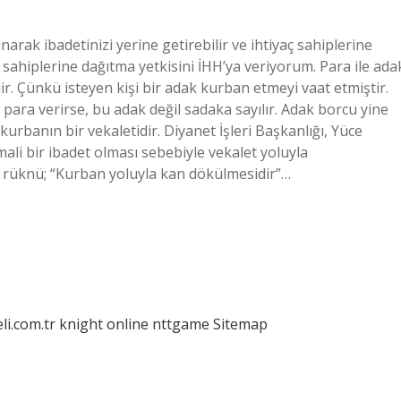
arak ibadetinizi yerine getirebilir ve ihtiyaç sahiplerine
ç sahiplerine dağıtma yetkisini İHH’ya veriyorum. Para ile ada
. Çünkü isteyen kişi bir adak kurban etmeyi vaat etmiştir.
para verirse, bu adak değil sadaka sayılır. Adak borcu yine
kurbanın bir vekaletidir. Diyanet İşleri Başkanlığı, Yüce
mali bir ibadet olması sebebiyle vekalet yoluyla
ın rüknü; “Kurban yoluyla kan dökülmesidir”…
eli.com.tr
knight online
nttgame
Sitemap