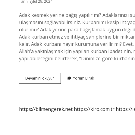
Tarih: Eylül 29, 2024
Adak kesmek yerine bağış yapılır mı? Adaklarınızı sun
ulaşmasını sağlayabilirsiniz. Kurbanımı kesip ihtiya
olur mu? Adak yerine para bağışlamak uygun değildir
Adak kurban etmez ve ihtiyaç sahiplerine bir miktar 
kalır. Adak kurbanı hayır kurumuna verilir mi? Evet, 
Allah’a yakınlaşmak için yapılan kurban ibadetinin, 
yapılabileceğini belirterek, “Dinimize göre kurban
Adak
Devamını okuyun
Yorum Bırak
Kurbanı
Yerine
Para
Verilir
Mi
https://bilmengerek.net
https://kiro.com.tr
https://l