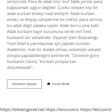
veriyorum. Para ile adak olur mu? Adak yerine para
bağışlamak uygun değildir. Çünkü isteyen kişi bir
adak kurban etmeyi vaat etmiştir. Adak kurban
etmez ve ihtiyaç sahiplerine bir miktar para verirse,
bu adak değil sadaka sayılır. Adak borcu yine kalır.
Adak kurbanı hayır kurumuna verilir mi? Evet,
kurbanın bir vekaletidir. Diyanet İşleri Başkanlığı,
Yüce Allah’a yakınlaşmak için yapılan kurban
ibadetinin, mali bir ibadet olması sebebiyle vekalet
yoluyla yapılabileceğini belirterek, “Dinimize göre
kurbanın rüknü; “Kurban yoluyla kan
dökülmesidir”…
Adak
Devamını okuyun
Yorum Bırak
Kurbanı
Yerine
Para
Verilir
Mi
https://bilmengerek.net
https://kiro.com.tr
https://leli.com.tr