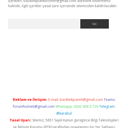
içerikleri,
backlinkpanelicomtr@gmail.com
adresine bildirmeniz
halinde, ilgili içerikler yasal süre içerisinde sitemizden kaldırılacaktır.
Arama
bet resmi sitesi
tulipbetgiris.org
Reklam ve İletişim:
E-mail:
backlinkpaneli@gmail.com
Teams:
forumhizmeti@gmail.com
Whatsapp: 0262 606 0 726
Telegram:
@karabul
Yasal Uyarı:
Sitemiz, 5651 Sayılı Kanun gereğince Bilgi Teknolojileri
ve İletişim Kurumu (BTK) tarafından onaylanmış bir Yer Sağlayıcı