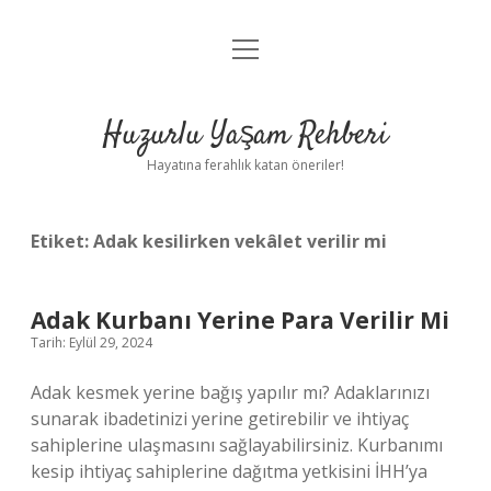
menüyü
Anasayfa
aç
Gizlilik Politikası
Huzurlu Yaşam Rehberi
Yasal Uyarı
Hayatına ferahlık katan öneriler!
Hakkımızda
Etiket:
Adak kesilirken vekâlet verilir mi
Adak Kurbanı Yerine Para Verilir Mi
Tarih: Eylül 29, 2024
Adak kesmek yerine bağış yapılır mı? Adaklarınızı
sunarak ibadetinizi yerine getirebilir ve ihtiyaç
sahiplerine ulaşmasını sağlayabilirsiniz. Kurbanımı
kesip ihtiyaç sahiplerine dağıtma yetkisini İHH’ya