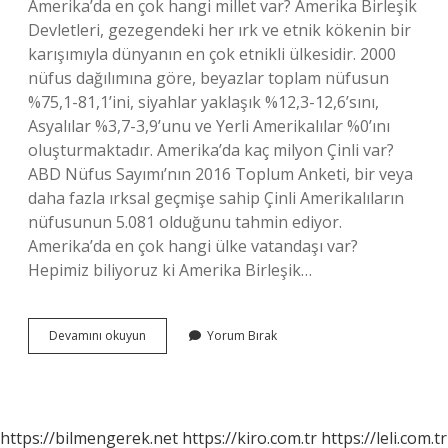
Amerika’da en çok hangi millet var? Amerika Birleşik
Devletleri, gezegendeki her ırk ve etnik kökenin bir
karışımıyla dünyanın en çok etnikli ülkesidir. 2000
nüfus dağılımına göre, beyazlar toplam nüfusun
%75,1-81,1’ini, siyahlar yaklaşık %12,3-12,6’sını,
Asyalılar %3,7-3,9’unu ve Yerli Amerikalılar %0’ını
oluşturmaktadır. Amerika’da kaç milyon Çinli var?
ABD Nüfus Sayımı’nın 2016 Toplum Anketi, bir veya
daha fazla ırksal geçmişe sahip Çinli Amerikalıların
nüfusunun 5.081 olduğunu tahmin ediyor.
Amerika’da en çok hangi ülke vatandaşı var?
Hepimiz biliyoruz ki Amerika Birleşik…
Amerikada
Devamını okuyun
Yorum Bırak
Ne
Kadar
Hintli
Var
https://bilmengerek.net
https://kiro.com.tr
https://leli.com.tr