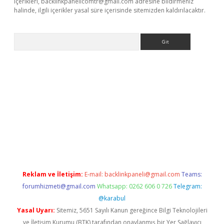
içerikleri,
backlinkpanelicomtr@gmail.com
adresine bildirmeniz
halinde, ilgili içerikler yasal süre içerisinde sitemizden kaldırılacaktır.
Arama
bet resmi sitesi
tulipbetgiris.org
Reklam ve İletişim:
E-mail:
backlinkpaneli@gmail.com
Teams:
forumhizmeti@gmail.com
Whatsapp: 0262 606 0 726
Telegram:
@karabul
Yasal Uyarı:
Sitemiz, 5651 Sayılı Kanun gereğince Bilgi Teknolojileri
ve İletişim Kurumu (BTK) tarafından onaylanmış bir Yer Sağlayıcı