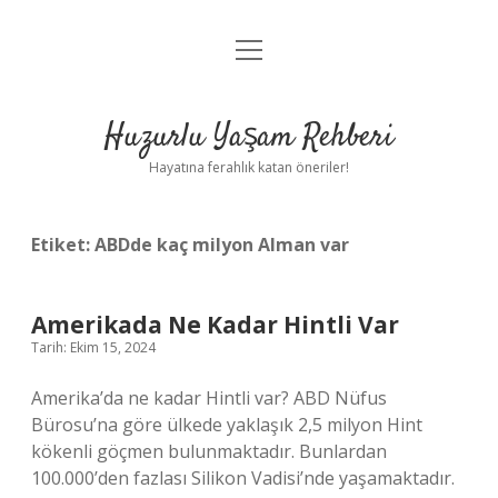
menüyü
Anasayfa
aç
Gizlilik Politikası
Huzurlu Yaşam Rehberi
Yasal Uyarı
Hayatına ferahlık katan öneriler!
Hakkımızda
Etiket:
ABDde kaç milyon Alman var
Amerikada Ne Kadar Hintli Var
Tarih: Ekim 15, 2024
Amerika’da ne kadar Hintli var? ABD Nüfus
Bürosu’na göre ülkede yaklaşık 2,5 milyon Hint
kökenli göçmen bulunmaktadır. Bunlardan
100.000’den fazlası Silikon Vadisi’nde yaşamaktadır.