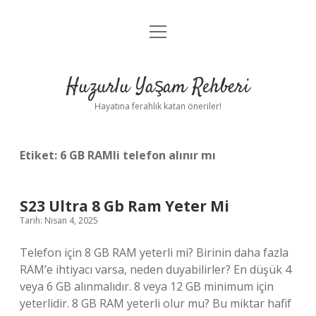
menüyü
Anasayfa
aç
Gizlilik Politikası
Huzurlu Yaşam Rehberi
Yasal Uyarı
Hayatına ferahlık katan öneriler!
Hakkımızda
Etiket:
6 GB RAMli telefon alınır mı
S23 Ultra 8 Gb Ram Yeter Mi
Tarih: Nisan 4, 2025
Telefon için 8 GB RAM yeterli mi? Birinin daha fazla
RAM’e ihtiyacı varsa, neden duyabilirler? En düşük 4
veya 6 GB alınmalıdır. 8 veya 12 GB minimum için
yeterlidir. 8 GB RAM yeterli olur mu? Bu miktar hafif