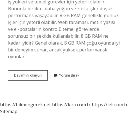
iş yükleri ve temel görevler için yeterli olabilir.
Bununla birlikte, daha yoğun ve zorlu işler düşük
performans yaşayabilir. 8 GB RAM genellikle günlük
işler için yeterli olabilir. Web taraması, metin yazısı
ve e -postaların kontrolü temel görevlerde
sorunsuz bir şekilde kullanılabilir. 8 GB RAM ne
kadar iyidir? Genel olarak, 8 GB RAM çoğu oyunda iyi
bir deneyim sunar, ancak yüksek performanslı
oyunlar…
S23
Devamını okuyun
Yorum Bırak
Ultra
8
Gb
Ram
Yeter
https://bilmengerek.net
https://kiro.com.tr
https://leli.com.tr
Mi
Sitemap