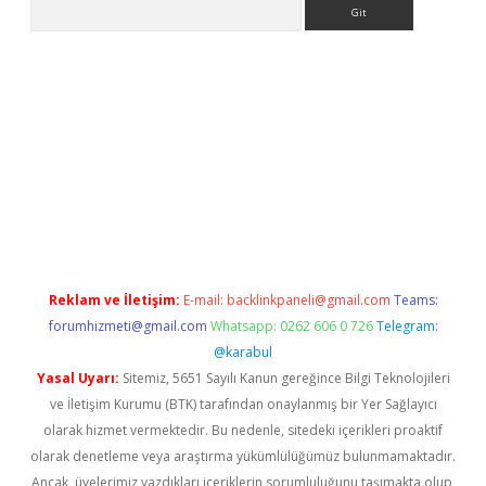
Arama
rabet resmi sitesi
tulipbetgiris.org
Reklam ve İletişim:
E-mail:
backlinkpaneli@gmail.com
Teams:
forumhizmeti@gmail.com
Whatsapp: 0262 606 0 726
Telegram:
@karabul
Yasal Uyarı:
Sitemiz, 5651 Sayılı Kanun gereğince Bilgi Teknolojileri
ve İletişim Kurumu (BTK) tarafından onaylanmış bir Yer Sağlayıcı
olarak hizmet vermektedir. Bu nedenle, sitedeki içerikleri proaktif
olarak denetleme veya araştırma yükümlülüğümüz bulunmamaktadır.
Ancak, üyelerimiz yazdıkları içeriklerin sorumluluğunu taşımakta olup,