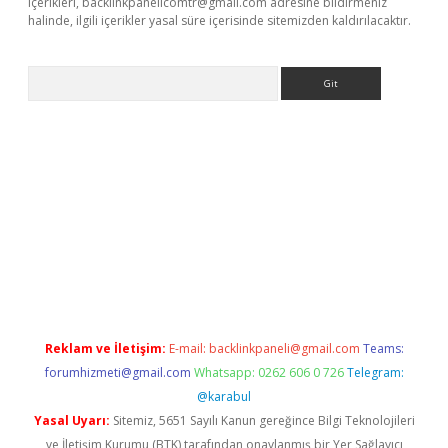
içerikleri,
backlinkpanelicomtr@gmail.com
adresine bildirmeniz
halinde, ilgili içerikler yasal süre içerisinde sitemizden kaldırılacaktır.
Arama
abet resmi sitesi
tulipbetgiris.org
Reklam ve İletişim:
E-mail:
backlinkpaneli@gmail.com
Teams:
forumhizmeti@gmail.com
Whatsapp: 0262 606 0 726
Telegram:
@karabul
Yasal Uyarı:
Sitemiz, 5651 Sayılı Kanun gereğince Bilgi Teknolojileri
ve İletişim Kurumu (BTK) tarafından onaylanmış bir Yer Sağlayıcı