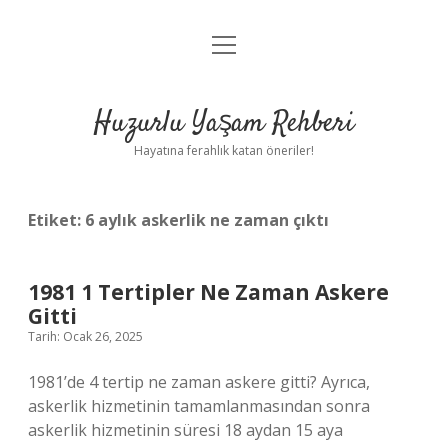
menüyü
Anasayfa
aç
Gizlilik Politikası
Huzurlu Yaşam Rehberi
Yasal Uyarı
Hayatına ferahlık katan öneriler!
Hakkımızda
Etiket:
6 aylık askerlik ne zaman çıktı
1981 1 Tertipler Ne Zaman Askere
Gitti
Tarih: Ocak 26, 2025
1981’de 4 tertip ne zaman askere gitti? Ayrıca,
askerlik hizmetinin tamamlanmasından sonra
askerlik hizmetinin süresi 18 aydan 15 aya