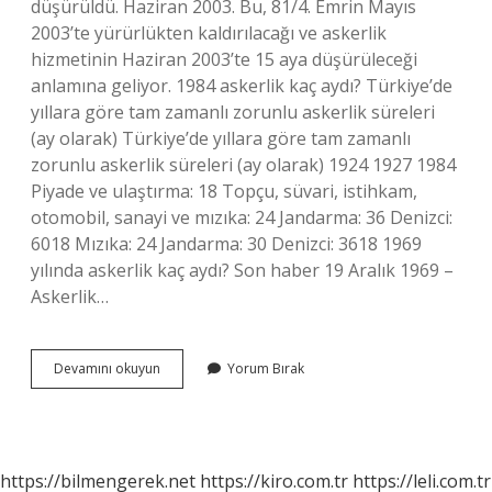
düşürüldü. Haziran 2003. Bu, 81/4. Emrin Mayıs
2003’te yürürlükten kaldırılacağı ve askerlik
hizmetinin Haziran 2003’te 15 aya düşürüleceği
anlamına geliyor. 1984 askerlik kaç aydı? Türkiye’de
yıllara göre tam zamanlı zorunlu askerlik süreleri
(ay olarak) Türkiye’de yıllara göre tam zamanlı
zorunlu askerlik süreleri (ay olarak) 1924 1927 1984
Piyade ve ulaştırma: 18 Topçu, süvari, istihkam,
otomobil, sanayi ve mızıka: 24 Jandarma: 36 Denizci:
6018 Mızıka: 24 Jandarma: 30 Denizci: 3618 1969
yılında askerlik kaç aydı? Son haber 19 Aralık 1969 –
Askerlik…
1981
Devamını okuyun
Yorum Bırak
1
Tertipler
Ne
Zaman
Askere
https://bilmengerek.net
https://kiro.com.tr
https://leli.com.tr
Gitti