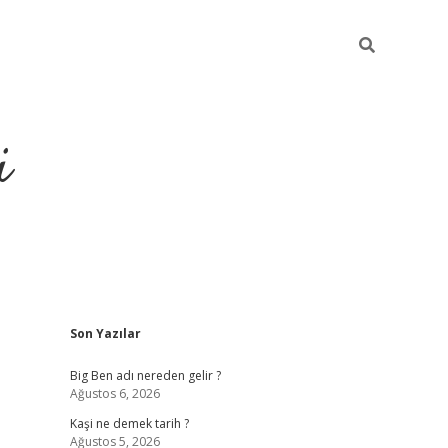
i
Sidebar
Son Yazılar
grandoperabet resm
Big Ben adı nereden gelir ?
Ağustos 6, 2026
Kaşi ne demek tarih ?
Ağustos 5, 2026