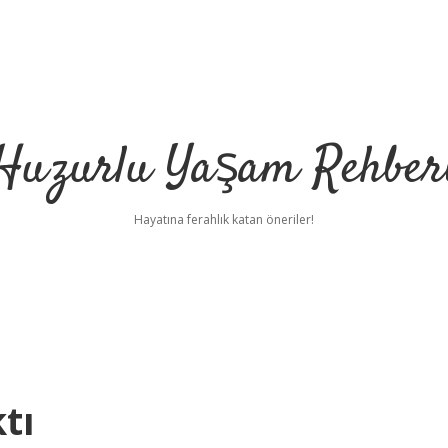
Huzurlu Yaşam Rehber
Hayatına ferahlık katan öneriler!
tı