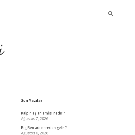
i
Sidebar
Son Yazılar
grandoperabet resm
Kalpın eş anlamlısı nedir ?
Ağustos 7, 2026
Big Ben adı nereden gelir ?
Ağustos 6, 2026