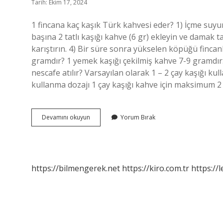
Tarih: Ekim 17, 2024
1 fincana kaç kaşık Türk kahvesi eder? 1) İçme suyu
başına 2 tatlı kaşığı kahve (6 gr) ekleyin ve damak ta
karıştırın. 4) Bir süre sonra yükselen köpüğü fincanl
gramdır? 1 yemek kaşığı çekilmiş kahve 7-9 gramdır. 
nescafe atılır? Varsayılan olarak 1 – 2 çay kaşığı kul
kullanma dozajı 1 çay kaşığı kahve için maksimum 2 
Bir
Devamını okuyun
Yorum Bırak
Bardağa
Kaç
Kaşık
Kahve
https://bilmengerek.net
https://kiro.com.tr
https://l