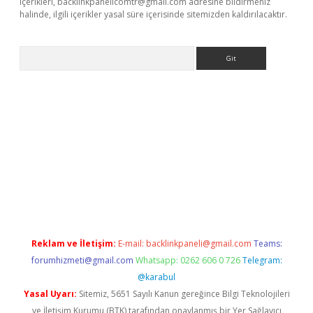
içerikleri,
backlinkpanelicomtr@gmail.com
adresine bildirmeniz
halinde, ilgili içerikler yasal süre içerisinde sitemizden kaldırılacaktır.
Arama
bet resmi sitesi
tulipbetgiris.org
Reklam ve İletişim:
E-mail:
backlinkpaneli@gmail.com
Teams:
forumhizmeti@gmail.com
Whatsapp: 0262 606 0 726
Telegram:
@karabul
Yasal Uyarı:
Sitemiz, 5651 Sayılı Kanun gereğince Bilgi Teknolojileri
ve İletişim Kurumu (BTK) tarafından onaylanmış bir Yer Sağlayıcı