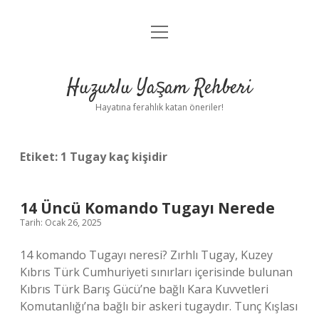
menüyü
Anasayfa
aç
Gizlilik Politikası
Huzurlu Yaşam Rehberi
Yasal Uyarı
Hayatına ferahlık katan öneriler!
Hakkımızda
Etiket:
1 Tugay kaç kişidir
14 Üncü Komando Tugayı Nerede
Tarih: Ocak 26, 2025
14 komando Tugayı neresi? Zırhlı Tugay, Kuzey
Kıbrıs Türk Cumhuriyeti sınırları içerisinde bulunan
Kıbrıs Türk Barış Gücü’ne bağlı Kara Kuvvetleri
Komutanlığı’na bağlı bir askeri tugaydır. Tunç Kışlası