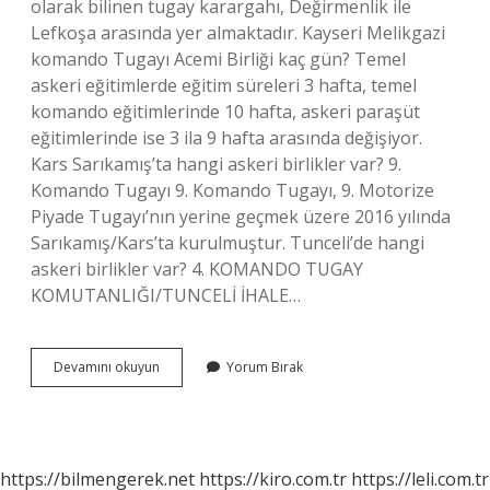
olarak bilinen tugay karargahı, Değirmenlik ile
Lefkoşa arasında yer almaktadır. Kayseri Melikgazi
komando Tugayı Acemi Birliği kaç gün? Temel
askeri eğitimlerde eğitim süreleri 3 hafta, temel
komando eğitimlerinde 10 hafta, askeri paraşüt
eğitimlerinde ise 3 ila 9 hafta arasında değişiyor.
Kars Sarıkamış’ta hangi askeri birlikler var? 9.
Komando Tugayı 9. Komando Tugayı, 9. Motorize
Piyade Tugayı’nın yerine geçmek üzere 2016 yılında
Sarıkamış/Kars’ta kurulmuştur. Tunceli’de hangi
askeri birlikler var? 4. KOMANDO TUGAY
KOMUTANLIĞI/TUNCELİ İHALE…
14
Devamını okuyun
Yorum Bırak
Üncü
Komando
Tugayı
Nerede
https://bilmengerek.net
https://kiro.com.tr
https://leli.com.tr