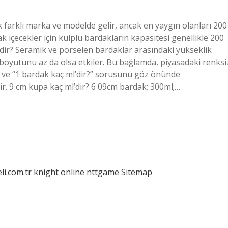
farklı marka ve modelde gelir, ancak en yaygın olanları 200
ak içecekler için kulplu bardakların kapasitesi genellikle 200
l’dir? Seramik ve porselen bardaklar arasındaki yükseklik
 boyutunu az da olsa etkiler. Bu bağlamda, piyasadaki renksi
 ve “1 bardak kaç ml’dir?” sorusunu göz önünde
r. 9 cm kupa kaç ml’dir? 6 09cm bardak; 300ml;…
eli.com.tr
knight online
nttgame
Sitemap