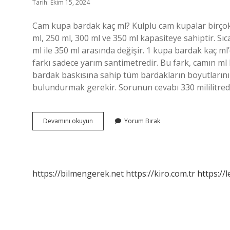
Tarih: Ekim 15, 2024
Cam kupa bardak kaç ml? Kulplu cam kupalar birçok 
ml, 250 ml, 300 ml ve 350 ml kapasiteye sahiptir. Sıc
ml ile 350 ml arasında değişir. 1 kupa bardak kaç m
farkı sadece yarım santimetredir. Bu fark, camın ml
bardak baskısına sahip tüm bardakların boyutlarını
bulundurmak gerekir. Sorunun cevabı 330 mililitredi
Cam
Devamını okuyun
Yorum Bırak
Kupa
Kaç
Ml
https://bilmengerek.net
https://kiro.com.tr
https://l