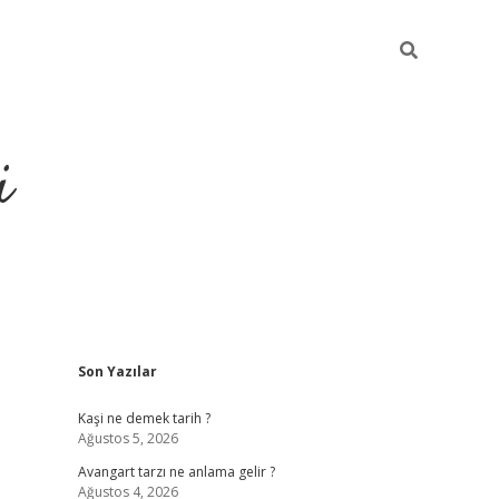
i
Sidebar
Son Yazılar
grandoperabet resm
Kaşi ne demek tarih ?
Ağustos 5, 2026
Avangart tarzı ne anlama gelir ?
Ağustos 4, 2026