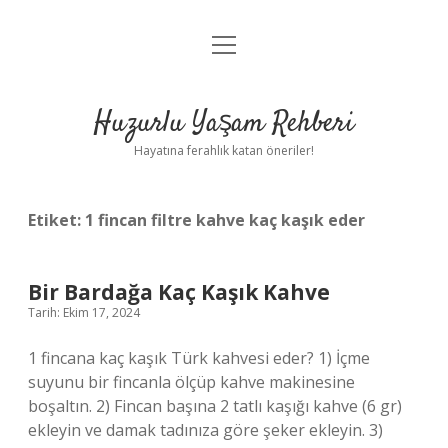
menüyü
Anasayfa
aç
Gizlilik Politikası
Huzurlu Yaşam Rehberi
Yasal Uyarı
Hayatına ferahlık katan öneriler!
Hakkımızda
Etiket:
1 fincan filtre kahve kaç kaşık eder
Bir Bardağa Kaç Kaşık Kahve
Tarih: Ekim 17, 2024
1 fincana kaç kaşık Türk kahvesi eder? 1) İçme
suyunu bir fincanla ölçüp kahve makinesine
boşaltın. 2) Fincan başına 2 tatlı kaşığı kahve (6 gr)
ekleyin ve damak tadınıza göre şeker ekleyin. 3)