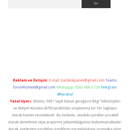
Arama
.org
Reklam ve İletişim:
E-mail:
backlinkpaneli@gmail.com
Teams:
forumhizmeti@gmail.com
Whatsapp: 0262 606 0 726
Telegram:
@karabul
Yasal Uyarı:
Sitemiz, 5651 Sayılı Kanun gereğince Bilgi Teknolojileri
ve İletişim Kurumu (BTK) tarafından onaylanmış bir Yer Sağlayıcı
olarak hizmet vermektedir. Bu nedenle, sitedeki içerikleri proaktif
olarak denetleme veya araştırma yükümlülüğümüz bulunmamaktadır.
Ancak, üyelerimiz yazdıkları içeriklerin sorumluluğunu taşımakta olup,