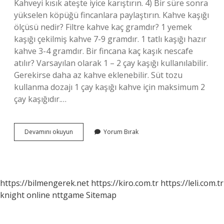
Kahveyi kısık ateşte iyice karıştırın. 4) Bir süre sonra
yükselen köpüğü fincanlara paylaştırın. Kahve kaşığı
ölçüsü nedir? Filtre kahve kaç gramdır? 1 yemek
kaşığı çekilmiş kahve 7-9 gramdır. 1 tatlı kaşığı hazır
kahve 3-4 gramdır. Bir fincana kaç kaşık nescafe
atılır? Varsayılan olarak 1 – 2 çay kaşığı kullanılabilir.
Gerekirse daha az kahve eklenebilir. Süt tozu
kullanma dozajı 1 çay kaşığı kahve için maksimum 2
çay kaşığıdır.…
Bir
Devamını okuyun
Yorum Bırak
Bardağa
Kaç
Kaşık
Kahve
https://bilmengerek.net
https://kiro.com.tr
https://leli.com.tr
knight online
nttgame
Sitemap